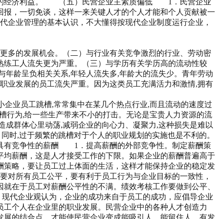
业的经济利益。 （五）民营企业主素质偏低 1．民营企业
回报，一切免谈，这样一来关键人才的个人才能和个人贡献被一
代企业管理的基本认识，不大懂得按现代企业制度运行企业，
有更多的发展机会。（二）与行业有关竞争激烈的行业、劳动密
得熟练工人流失更为严重。（三）与学历有关学历高的流动性较
年龄呈负相关关系,年轻人流失多,年龄大的流失少。青年劳动
职业发展的员工流失严重。因为这类员工充满活力和激情,拥有
小企业员工跳槽,常常集中在某几个热点行业,而且流动的速度过
跳槽行为,给一些生产带来不小的打击。无论是宝贵人力资源的流
造成群体心里动荡,减弱企业的向心力、凝聚力,这种损失是难以
了。同时,过于频繁的跳槽对于个人的职业规划的实施也是不利的。
具有竞争性的薪酬 1．提高薪酬的外部竞争性。制定薪酬策
平均薪酬，这是人才接受工作的下限。如果企业的薪酬普遍高于
酬策略，要让员工过上体面的生活，这样才能保持企业的稳定发
要对所有员工公平，要有利于员工行为与企业目标的一致性，
因就在于员工对薪酬公平性的不满。绩效考核工作要做到公平、
现代企业观认为，企业的成功来自于员工的成功，应倡导企业
员工个人在企业里的职业发展。民营企业中的各种人才创造力
发展的结合点，才能使民营企业变成能吸引人、能留住人、有发