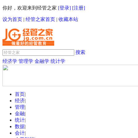
你好，欢迎来到经管之家
[登录]
[注册]
设为首页
|
经管之家首页
|
收藏本站
搜索
经济学
管理学
金融学
统计学
首页
|
经济
|
管理
|
金融
|
统计
|
数据
|
会计
|