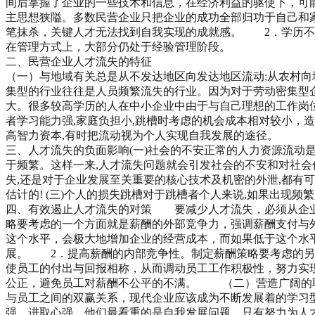
间后掌握了企业的一些技术和信息，在经济利益的驱使下，可
主思想狭隘。多数民营企业只把企业的成功全部归功于自己和
笔抹杀，关键人才无法找到自我实现的成就感。 2．学历不
在管理方式上，大部分仍处于经验管理阶段。
二、民营企业人才流失的特征
（一）与地域有关总是从不发达地区向发达地区流动;从农村向
集型的行业往往是人员频繁流失的行业。因为对于劳动密集型企
大。很多较高学历的人在中小企业中由于与自己理想的工作岗位
者学习能力强,家庭负担小,跳槽时考虑的机会成本相对较小，
高智力资本,有时把流动视为个人实现自我发展的途径。
三、人才流失的负面影响(一)社会的不安正常的人力资源流动
于频繁。这样一来,人才流失问题就会引发社会的不安和对社会
失,还是对于企业发展至关重要的核心技术及机密的外泄,都有可
估计的! (三)个人的损失跳槽对于跳槽者个人来说,如果出现
四、有效遏止人才流失的对策 要减少人才流失，必须从企
略要考虑的一个方面就是薪酬的外部竞争力，强调薪酬支付与
这个水平，会极大地增加企业的经营成本，而如果低于这个水
展。 2．提高薪酬的内部竞争性。制定薪酬策略要考虑的另
使员工的付出与回报相称，从而调动员工工作积极性，努力实
公正，避免员工对薪酬不公平的不满。 （二）营造广阔的
与员工之间的双赢关系，现代企业应该成为不断发展着的学习
强、进取心强，他们最看重的是自我发展问题。只有努力为人