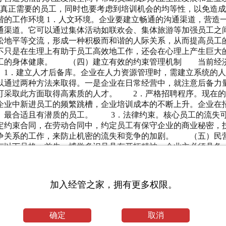
些真正需要的员工，同时也要考虑到培训机会的均等性，以免造
的工作环境 1．人文环境。企业要建立畅通的沟通渠道，营造
通渠道。它可以通过集体活动如联欢会、集体旅游等加强员工之
松地平等交流，形成一种积极而和谐的人际关系，从而提高员工
不只是在生理上有助于员工高效地工作，还会在心理上产生巨大
员工的身体健康。 （四）建立有效的约束管理机制 当前经济
1．建立人才后备库。企业在人力资源管理时，需建立系统的人
以通过两种方法来取得。一是企业在日常经营中，就注意后备力
可采取此方面取得高素质的人才。 2．严格招聘程序。现在的
企业中新进员工的频繁跳槽，企业培训成本的不断上升。企业在
、最合适且有潜质的员工。 3．法律约束。核心员工的流失
定约束合同，在劳动合同中，约定员工有保守企业的商业秘密，
竞争关系的工作，来防止机密的流失和竞争的加剧。 （五）民
有以下品格：首先，博学多识且具有开拓精神。企业主必须具备
广大员工的吸引力；其次，企业主应具有高尚的思想道德品质和
下架子，注重与员工的情感交流和思想沟通，了解员工疾苦，熟
加入经管之家，拥有更多权限。
人不用”，“用人不疑”，充分信任员工、尊重员工，并且要建立
生涯规划,将组织的发展目标与员工个人的发展需要巧妙地结合
确定
取消