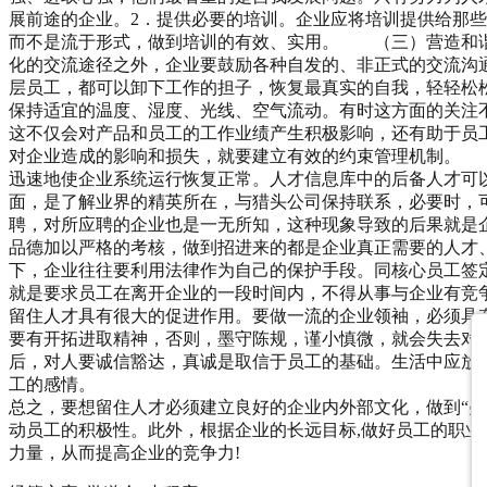
展前途的企业。2．提供必要的培训。企业应将培训提供给那
而不是流于形式，做到培训的有效、实用。 （三）营造和谐
化的交流途径之外，企业要鼓励各种自发的、非正式的交流沟
层员工，都可以卸下工作的担子，恢复最真实的自我，轻轻松
保持适宜的温度、湿度、光线、空气流动。有时这方面的关注
这不仅会对产品和员工的工作业绩产生积极影响，还有助于
对企业造成的影响和损失，就要建立有效的约束管理机制。 
迅速地使企业系统运行恢复正常。人才信息库中的后备人才可
面，是了解业界的精英所在，与猎头公司保持联系，必要时，
聘，对所应聘的企业也是一无所知，这种现象导致的后果就是
品德加以严格的考核，做到招进来的都是企业真正需要的人才
下，企业往往要利用法律作为自己的保护手段。同核心员工签
就是要求员工在离开企业的一段时间内，不得从事与企业有
留住人才具有很大的促进作用。要做一流的企业领袖，必须具
要有开拓进取精神，否则，墨守陈规，谨小慎微，就会失去对
后，对人要诚信豁达，真诚是取信于员工的基础。生活中应放
工的感情。
总之，要想留住人才必须建立良好的企业内外部文化，做到“疑
动员工的积极性。此外，根据企业的长远目标,做好员工的职业
力量，从而提高企业的竞争力!