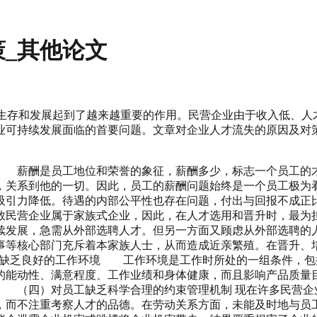
_其他论文
业的生存和发展起到了越来越重要的作用。民营企业由于收入低、
业可持续发展面临的首要问题。文章对企业人才流失的原因及对
 薪酬是员工地位和荣誉的象征，薪酬多少，标志一个员工的才
，关系到他的一切。因此，员工的薪酬问题始终是一个员工极为
吸引力降低。待遇的内部公平性也存在问题，付出与回报不成正
民营企业属于家族式企业，因此，在人才选用和晋升时，最为担
续发展，急需从外部选聘人才。但另一方面又顾虑从外部选聘的
事等核心部门充斥着本家族人士，从而造成近亲繁殖。在晋升、
员工缺乏良好的工作环境 工作环境是工作时所处的一组条件，
的能动性、满意程度、工作业绩和身体健康，而且影响产品质量
 （四）对员工缺乏科学合理的约束管理机制 现在许多民营企
，而不注重考察人才的品德。在劳动关系方面，未能及时地与员