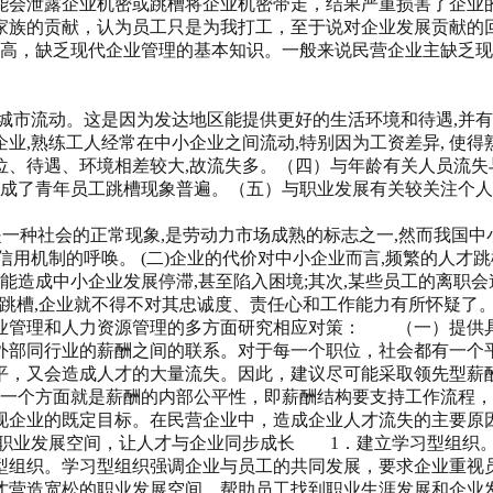
能会泄露企业机密或跳槽将企业机密带走，结果严重损害了企
家族的贡献，认为员工只是为我打工，至于说对企业发展贡献的
高，缺乏现代企业管理的基本知识。一般来说民营企业主缺乏现
城市流动。这是因为发达地区能提供更好的生活环境和待遇,并
业,熟练工人经常在中小企业之间流动,特别因为工资差异, 使
、待遇、环境相差较大,故流失多。（四）与年龄有关人员流失与
造成了青年员工跳槽现象普遍。（五）与职业发展有关较关注个人
是一种社会的正常现象,是劳动力市场成熟的标志之一,然而我国中
信用机制的呼唤。 (二)企业的代价对中小企业而言,频繁的人才
能造成中小企业发展停滞,甚至陷入困境;其次,某些员工的离职会
频繁跳槽,企业就不得不对其忠诚度、责任心和工作能力有所怀疑
业管理和人力资源管理的多方面研究相应对策： （一）提供
外部同行业的薪酬之间的联系。对于每一个职位，社会都有一个
平，又会造成人才的大量流失。因此，建议尽可能采取领先型薪
一个方面就是薪酬的内部公平性，即薪酬结构要支持工作流程，
现企业的既定目标。在民营企业中，造成企业人才流失的主要原
职业发展空间，让人才与企业同步成长 1．建立学习型组织。
型组织。学习型组织强调企业与员工的共同发展，要求企业重视
才营造宽松的职业发展空间，帮助员工找到职业生涯发展和企业