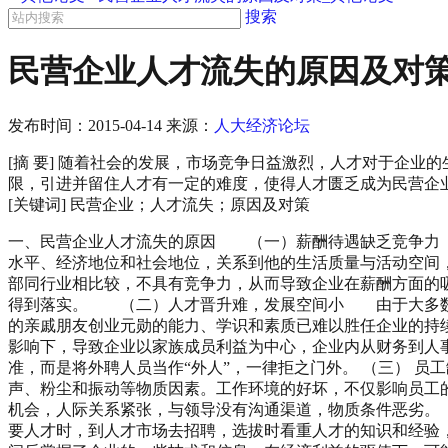
搜索
民营企业人才流失的原因及对策
发布时间：
2015-04-14
来源：
人大经济论坛
[摘 要] 随着社会的发展，市场竞争日益激烈，人才对于企
限，引进并留住人才有一定的难度，使得人才匮乏成为民营企
[关键词] 民营企业；人才流失；原因及对策
一、民营企业人才流失的原因 （一）薪酬待遇缺乏竞争力
水平、经济地位和社会地位，关系到他的生活质量与活动空间
部同行业相比较，不具有竞争力，从而导致企业在薪酬方面的
得到落实。 （二）人才晋升难，发展空间小 由于大多数
的亲戚朋友创业元勋的能力、学识和素质已难以胜任企业的持
影响下，导致企业以家族成员利益为中心，企业内从财务到人
准，而是将外聘人员当作“外人”，一律拒之门外。 （三） 
声、粉尘和振动等物质因素。工作环境的好坏，不仅影响员工
机会，人际关系紧张，与领导没有沟通渠道，物质条件恶劣。
要人才时，到人才市场去招聘，选拔时看重人才的知识和经验