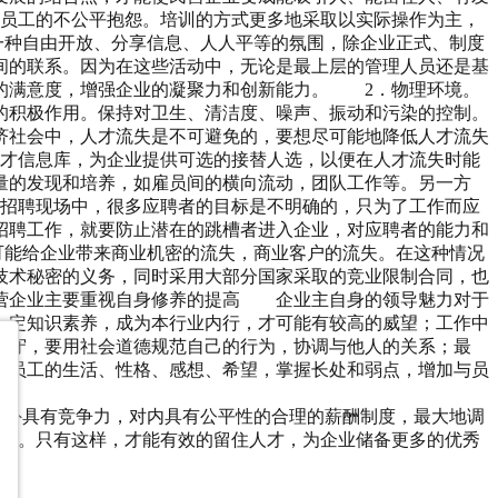
成员工的不公平抱怨。培训的方式更多地采取以实际操作为主，
一种自由开放、分享信息、人人平等的氛围，除企业正式、制度
间的联系。因为在这些活动中，无论是最上层的管理人员还是基
的满意度，增强企业的凝聚力和创新能力。 2．物理环境。
的积极作用。保持对卫生、清洁度、噪声、振动和污染的控制。
社会中，人才流失是不可避免的，要想尽可能地降低人才流失
才信息库，为企业提供可选的接替人选，以便在人才流失时能
量的发现和培养，如雇员间的横向流动，团队工作等。另一方
招聘现场中，很多应聘者的目标是不明确的，只为了工作而应
招聘工作，就要防止潜在的跳槽者进入企业，对应聘者的能力和
可能给企业带来商业机密的流失，商业客户的流失。在这种情况
技术秘密的义务，同时采用大部分国家采取的竞业限制合同，也
营企业主要重视自身修养的提高 企业主自身的领导魅力对于
一定知识素养，成为本行业内行，才可能有较高的威望；工作中
操守，要用社会道德规范自己的行为，协调与他人的关系；最
悉员工的生活、性格、感想、希望，掌握长处和弱点，增加与员
对外具有竞争力，对内具有公平性的合理的薪酬制度，最大地调
起来。只有这样，才能有效的留住人才，为企业储备更多的优秀