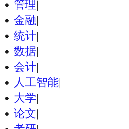
管理
|
金融
|
统计
|
数据
|
会计
|
人工智能
|
大学
|
论文
|
考研
|