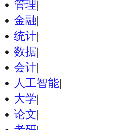
管理
|
金融
|
统计
|
数据
|
会计
|
人工智能
|
大学
|
论文
|
考研
|