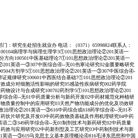
门：研究生处招生就业办 电话：（0371）65998824联系人：
100104病理学与病理生理学3①101思想政治理论②201英语一
区分方向100501中医基础理论7①101思想政治理论②201英语一
201英语一③307中医综合④--无01伤寒论研究02金匮要略研究
0504方剂学5①101思想政治理论②201英语一③307中医综合④-
辨证规律研究100601中西医结合基础7①101思想政治理论②201
物有效成分对细胞活性影响的研究05感染性疾病研究002药学院
2药物设计与合成研究100702药剂学5①101思想政治理论②201
18药学综合④--无01中药质量分析与新药开发02中药材规范化种植研
分析在药物质量控制中的应用研究03天然产物功能成分的优化及功效研
想政治理论②201英语一③616中药综合或618药学综合④--无01不
究02中药饮片研究及开发03中药药效物质基础及作用机理研究04中药
英语二③349药学综合④--无01制剂技术与新药研究02中药质量
药性、药效与应用研究02中药新剂型及工艺研究03中药制剂技术与新
201英语一③619马克思主义基本原理概论④816毛泽东思想和中国