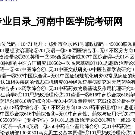
专业目录_河南中医学院考研网
码：10471 地址：郑州市金水路1号邮政编码：450008联系部
01思想政治理论②201英语一③306西医综合④--无01不区分方向
思想政治理论②201英语一③306西医综合或307中医综合④--无01不
3肿瘤的中医方证研究100502中医临床基础6①101思想政治理论②
英语一③307中医综合④--无01中医文献研究02中医各家学说研究10
1英语一③307中医综合④--无01中医证候规范化研究02常见病证的
02对认知相关疾病的情志病机研究03神经系统疾病研究04天然药
6中药综合或618药学综合④--无01中药药效物质基础及作用机理研究0
703生药学8①101思想政治理论②201英语一③616中药综合或6
616中药综合或618药学综合④--无01中药质量控制研究02仪器
合或618药学综合④--无01不区分方向1007Z1药事管理2①101思
③307中医综合或616中药综合④--无01中药药性、药效与应用研
500药学（专业学位）5①101思想政治理论②201英语一或204
201英语一或204英语二③350中药专业基础综合④--无01中药
教研部13030501马克思主义基本原理5①101思想政治理论②