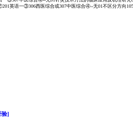
201英语一③306西医综合或307中医综合④--无01不区分方向1
验]