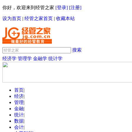
你好，欢迎来到经管之家
[登录]
[注册]
设为首页
|
经管之家首页
|
收藏本站
搜索
经济学
管理学
金融学
统计学
首页
|
经济
|
管理
|
金融
|
统计
|
数据
|
会计
|