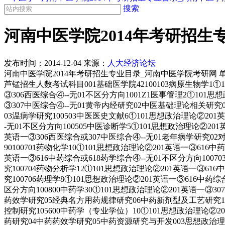
搜索
河南中医学院2014年考研招生
发布时间：
2014-12-04
来源：
人大经济论坛
河南中医学院2014年考研招生专业目录_河南中医学院考研网 单位代
芦锰招生人数考试科目001基础医学院42100103病原生物学1①1
③306西医综合④--无01不区分方向1001Z1医事管理2①101
③307中医综合④--无01黄帝内经研究02中医基础理论相关研究0
03温病学研究100503中医医史文献6①101思想政治理论②201
-无01不区分方向100505中医诊断学5①101思想政治理论②20
英语一③306西医综合或307中医综合④--无01老年病学研究
90100701药物化学10①101思想政治理论②201英语一③61
英语一③616中药综合或618药学综合④--无01不区分方向100
究100704药物分析学12①101思想政治理论②201英语一③
究100706药理学8①101思想政治理论②201英语一③616中药综
区分方向100800中药学30①101思想政治理论②201英语一
药效学研究05经典名方用药规律研究06中药新剂型及工艺研究105
控制研究105600中药学（专业学位）10①101思想政治理论②
药研究04中药药效学研究05中药资源研究与开发003思想政治理论