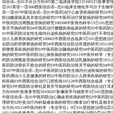
综合④--无01不区分方向005第二临床医学院1551001Z1医事
②201英语一③306西医综合④--无01临床生物化学与分子生物
语一③307中医综合④--无01中医药治疗心血管疾病的研究0
防治糖尿病及其并发症的研究07中医药治疗肾脏病的研究08中医药
中医药防治周围血管病的研究100508中医骨伤科学15①101
骨关节病的研究04中医药治疗腰髋疾病临床的研究05中医药防治风
01中医药防治女性生殖内分泌疾病的研究02中医药治疗不孕症的相
治小儿肺系疾病的研究100602中西医结合临床5①101思想政治
合防治肝胆脾胃病的研究04中西医结合防治耳聋的研究105118
胆脾胃系疾病的研究03中医药防治脑病的研究04中医药防治恶
病的研究09中医药防治心身疾病的研究105119中医外科学（专业
药防治周围血管病的研究04中西医结合防治乳腺病的研究10512
医药防治骨折不愈合的研究03中医药防治骨关节病的研究04中医
③307中医综合④--无01中医药防治女性生殖内分泌疾病的研究0
医药调治小儿亚健康的研究02中医药防治小儿肺系疾病的研究105
科疾病03中西医结合治疗口腔疾病105126中西医结合临床（专业
研究03中西医防治脊柱及骨关节病的研究04中西医结合治疗耳鼻咽喉
方向006针灸推拿学院50100207影像医学与核医学3①101思想
中医综合④--无01中医药防治心脑血管疾病的研究02中医药防治内
理研究02针灸治疗内科疑难杂病的研究03推拿治疗脊柱及相关疾病的
分方向105118中医内科学（专业学位）9①101思想政治理论
105124针灸推拿学（专业学位）15①101思想政治理论②2