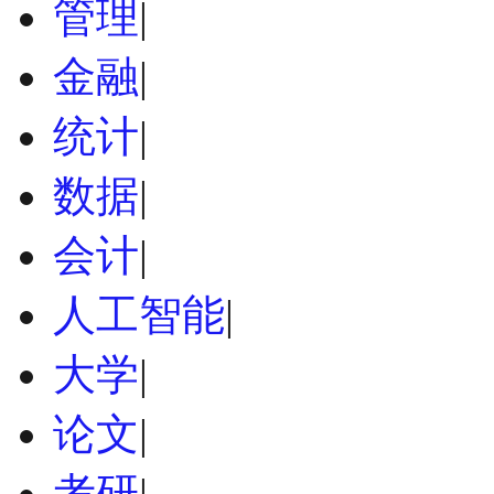
管理
|
金融
|
统计
|
数据
|
会计
|
人工智能
|
大学
|
论文
|
考研
|