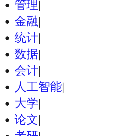
管理
|
金融
|
统计
|
数据
|
会计
|
人工智能
|
大学
|
论文
|
考研
|