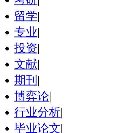
留学
|
专业
|
投资
|
文献
|
期刊
|
博弈论
|
行业分析
|
毕业论文
|