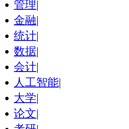
管理
|
金融
|
统计
|
数据
|
会计
|
人工智能
|
大学
|
论文
|
考研
|