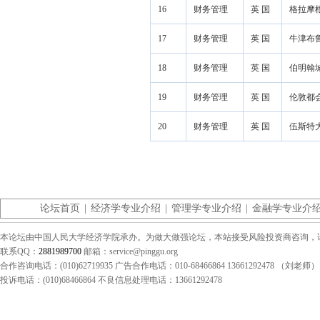
16
财务管理
英 国
格拉摩根大学
17
财务管理
英 国
牛津布鲁克斯
18
财务管理
英 国
伯明翰城市大
19
财务管理
英 国
伦敦都会大学
20
财务管理
英 国
伍斯特大学 U
论坛首页
|
经济学专业介绍
|
管理学专业介绍
|
金融学专业介
本论坛由中国人民大学经济学院承办。为做大做强论坛，本站接受风险投资商咨询，请联系（0
联系QQ：
2881989700
邮箱：service@pinggu.org
合作咨询电话：(010)62719935 广告合作电话：010-68466864 13661292478 （刘老师）
投诉电话：(010)68466864 不良信息处理电话：13661292478