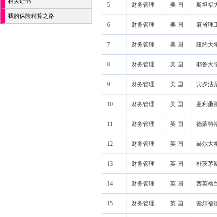
相关证书
5
财务管理
美 国
斯坦福大学 
我的保险精算之路
6
财务管理
美 国
麻省理工学院 
7
财务管理
美 国
纽约大学 N
8
财务管理
美 国
耶鲁大学 Y
9
财务管理
美 国
宾夕法尼亚大
10
财务管理
美 国
亚利桑那州立
11
财务管理
英 国
德蒙特福德大
12
财务管理
英 国
赫尔大学 Un
13
财务管理
英 国
朴茨茅斯大学
14
财务管理
英 国
西英格兰大学 
15
财务管理
英 国
索尔福德大学