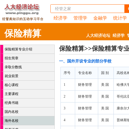
经济学
管理学
金融学
统计学
保险精算
人大经济论坛
经济学
保险精算
>>
保险精算专
保险精算专业介绍
招生简章
一、国外开设专业的部分学校
录取分数线
序号
专业名称
国 别
高校名
就业前景
1
财务管理
美 国
哈佛大学 H
核心课程
主要课程
2
财务管理
美 国
哥伦比亚大学
经典书籍
3
财务管理
美 国
康奈尔大学 
国内名校
4
财务管理
美 国
普林斯顿大学
海外名校