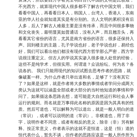
算深入，所以要西方学者完全明白古代中国的文明是比较难，
不光西方，就算现代中国人很多都不了解古代中国文明，我们
看看中国人，再看看日本人，韩国人，台湾人，香港人，东南
亚的华人社会就知道其实是有分别的。古人文明的累积没有后
人多，后人了解古人难最主要是没有传承，而且中间很多事物
和文化丧失，最明显莫如普通话，没有入声，而且翘舌头，再
看看其它省份的语言，尤其是南方省份的语言，很多还保持入
声。回到楼主的主题，孔子学说也好，老子学说也好，易经也
好，我们可以看出他们都没有现代西方哲学那么严密，西方学
说很注重定义。但古人的学说其实渗入很多做人处世的经验，
这些不是纯学术，但很实用。何谓道？众说纷纭。何为名？各
说各的。 我们只能用现代的知识试图去思考作者的思路，就
像破案一样。为什么作者只举出道和名，足够了？没有其它
了？如果是这样，就是作者将大多数的事情或者学问分成两大
类认为这就可以涵盖全部或者大部分的当时他知道的事情和学
问了。如果循这条思路去想，道可能是大自然运行和社会人事
运行的规则。而名就是万事得此名称的原因是因为其具有的性
质。然后可道也，可以解释为可以道出，就是一般人明白的道
（常识），或者可以说明的道（常识）。非横道也，用了非
字，说明作者不同意，或者有相反的意义，除非（非）另有解
释。按正常意义，作者表示的这就不是恒道，这是（恒）道的
恒代表什么，暂先不谈，但作者的思路应该是一般人所作所为