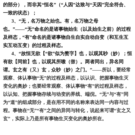
的部分），而非其“恒名”（“人因”达致与“天因”完全符合、
一致的状态）；
3、“无，名万物之始也。有，名万物之母
也。”——“无”命名的是诸事物始生（以及始生之前）的过程
及样态，“有”命名的是诸事物自生自实自动自变（和互生互
实互动互变）的过程及样态。
4、“故恒无欲【“欲”似为赘字】也，以观其眇（妙）；恒
有欲【同前】也，以观其所噭（
徼
）。两者同出，异名同
谓。玄之有（
又
）玄，众眇（妙）之门。
”——所以，要经常
观察、体认事物“无”的过程及样态，以认识、把握事物生灭
变化的奥妙；也要经常观察、体认事物“有”的过程及样态，
以认知、把握事物存续与动变的界线、端倪。“无”与“有”同
为“道”的组成部分，是在用不同的名称来表达同一内容与过
程。事物在“无”“有”之间的异同与转化，说起来可谓“玄之又
玄”，实际上乃是所有事物生灭变化的奥妙所在。