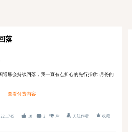
回落
尔
国通胀会持续回落，我一直有点担心的先行指数5月份的
查看付费内容
踩
关注作者
收藏
18
2
22.1745