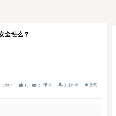
安全性么？
踩
关注作者
收藏
15
2
3.9934