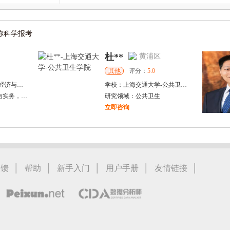
你科学报考
杜**
黄浦区
其他
评分：
5.0
经济与管理学院
学校：
上海交通大学
-
公共卫生学院
实务，资产评估理论与实务
研究领域：
公共卫生
立即咨询
万志宏
滨市
天津市
硕导
评分：
5.0
学
-
电气工程及自动化学院
学校：
南开大学
-
经济学院
汽车驱动和充电
研究领域：
国际金融、金融市场
|
|
|
|
|
反馈
帮助
新手入门
用户手册
友情链接
立即咨询