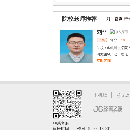
院校老师推荐
一对一咨询 帮
刘**
廊坊市
其他
评分：
5.0
学校：
华北科技学院
-
研究领域：
会计理论与实务，财务管理理论与
立即咨询
张千帆
哈尔
博导
评分：
5.0
学校：
哈尔滨工业大
研究领域：
电气工程，新能源
|
手机版
意见
立即咨询
联系客服
值班时间：工作日（9:00--18:00）