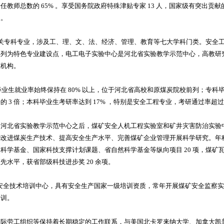
教师总数的 65% 。享受国务院政府特殊津贴专家 13 人，国家级有突出贡献
人。
及相关专科专业，涉及工、理、文、法、经济、管理、教育等七大学科门类。安全
育部列为特色专业建设点，电工电子实验中心是河北省实验教学示范中心，高教研
究机构。
人，毕业生就业率始终保持在 80% 以上，位于河北省高校和原煤炭院校前列；专
 3 倍；本科毕业生考研率达到 17% ，特别是安全工程专业，考研通过率超过 3
为河北省实验教学示范中心之后，煤矿安全人机工程实验室和矿井灾害防治实验
改进煤炭生产技术、提高安全生产水平、完善煤矿企业管理开展科学研究。年科研经
科学基金、国家科技支撑计划课题、省自然科学基金等纵向项目 20 项，煤矿
先水平，获省部级科技进步奖 20 余项。
煤矿安全技术培训中心，具有安全生产国家一级培训资质，常年开展煤矿安全监察
培训。
国际劳工组织等保持着长期稳定的工作联系，与美国北卡罗来纳大学、加拿大凯