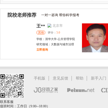
院校老师推荐
一对一咨询 帮你科学报考
王**
北京市
其他
评分：
5.0
学校：
清华大学
-
公共管理学院
研究领域：
大数据与城市治理
立即咨询
晁江锋
郑州市
硕导
评分：
5.0
学校：
郑州航空工业管理学院
-
商学院
研究领域：
风险管理与资产定价
|
|
|
手机版
意见反馈
帮助
新手入门
立即咨询
联系客服
值班时间：工作日（9:00--18:00）