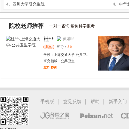
4、四川大学研究生院
4、中华
院校老师推荐
一对一咨询 帮你科学报考
杜**
黄浦区
其他
评分：
5.0
学校：
上海交通大学
-
公共卫生学院
研究领域：
公共卫生
立即咨询
万志宏
天津市
硕导
评分：
5.0
学校：
南开大学
-
经济学院
研究领域：
国际金融、金融市场
|
|
|
手机版
意见反馈
帮助
新手入门
立即咨询