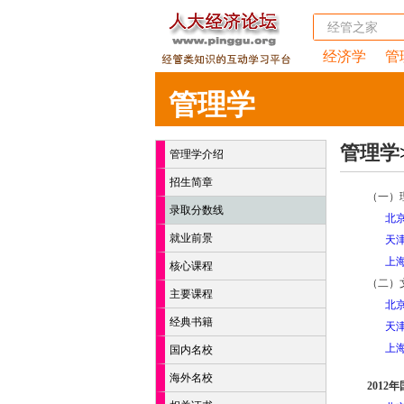
经济学
管
管理学
管理学
管理学介绍
招生简章
（一）
录取分数线
北
就业前景
天
上
核心课程
（二）
主要课程
北
经典书籍
天
上
国内名校
海外名校
201