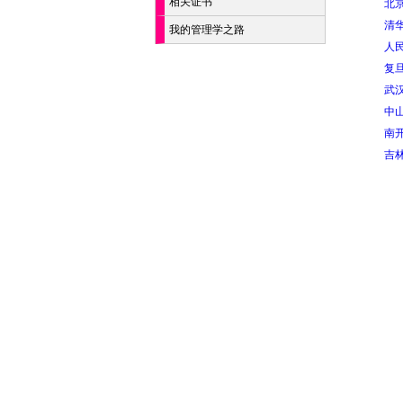
相关证书
北
清
我的管理学之路
人民
复旦
武
中山
南开
吉林