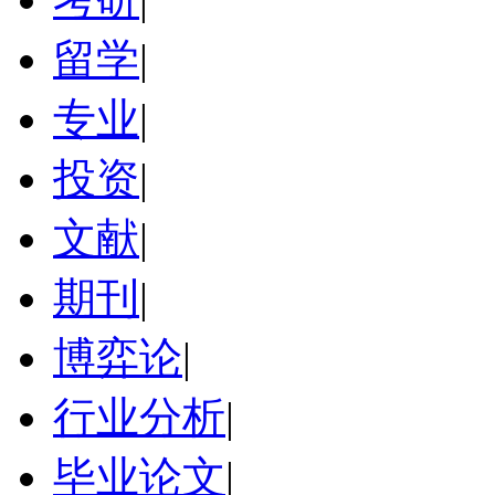
留学
|
专业
|
投资
|
文献
|
期刊
|
博弈论
|
行业分析
|
毕业论文
|