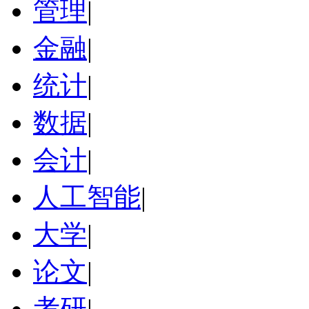
管理
|
金融
|
统计
|
数据
|
会计
|
人工智能
|
大学
|
论文
|
考研
|