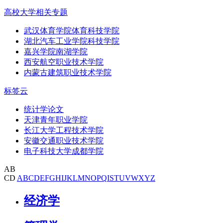
高校大学相关专题
武汉体育学院体育科技学院
湖北汽车工业学院科技学院
嘉兴学院南湖学院
西安航空职业技术学院
内蒙古建筑职业技术学院
标签云
统计学论文
天津青年职业学院
长江大学工程技术学院
安徽交通职业技术学院
电子科技大学成都学院
AB
CD
A
B
C
D
E
F
G
H
I
J
K
L
M
N
O
P
Q
I
S
T
U
V
W
X
Y
Z
经济学