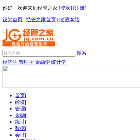
你好，欢迎来到经管之家
[登录]
[注册]
设为首页
|
经管之家首页
|
收藏本站
搜索
经济学
管理学
金融学
统计学
首页
|
经济
|
管理
|
金融
|
统计
|
数据
|
会计
|