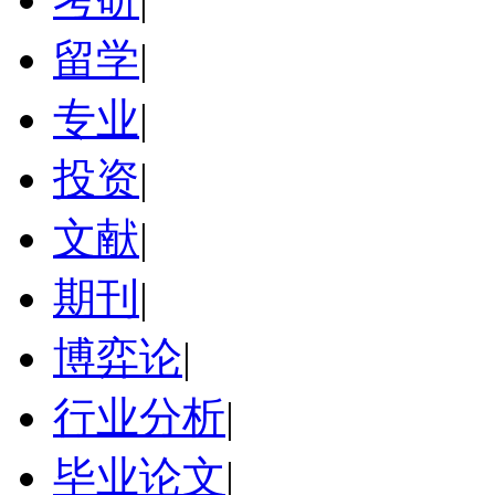
留学
|
专业
|
投资
|
文献
|
期刊
|
博弈论
|
行业分析
|
毕业论文
|