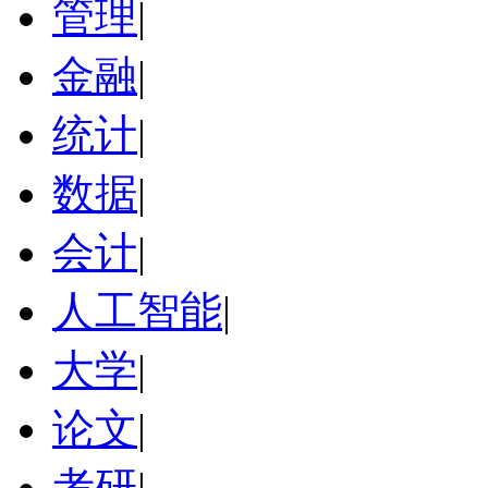
管理
|
金融
|
统计
|
数据
|
会计
|
人工智能
|
大学
|
论文
|
考研
|