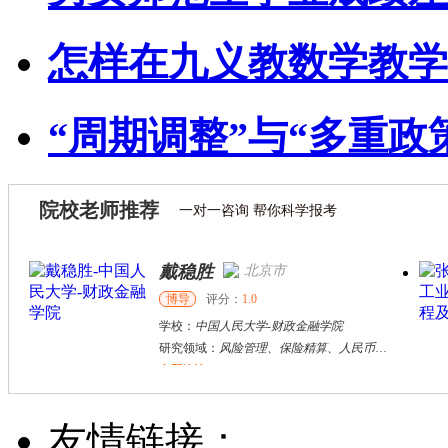
怎样在九义教数学教学
“周期调整”与“多重政
院校老师推荐
一对一咨询 帮你科学报考
戴稳胜
北京市
博导
评分：
1.0
学校：
中国人民大学
-
财政金融学院
研究领域：
风险管理、保险精算、人民币国际化
立即咨询
陈传红
武汉市
硕导
评分：
5.0
友情链接：
学校：
中南民族大学
-
管理学院