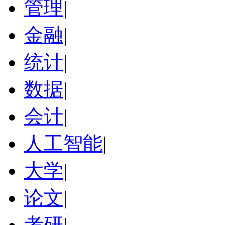
管理
|
金融
|
统计
|
数据
|
会计
|
人工智能
|
大学
|
论文
|
考研
|