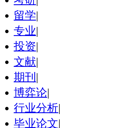
留学
|
专业
|
投资
|
文献
|
期刊
|
博弈论
|
行业分析
|
毕业论文
|