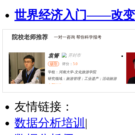
世界经济入门——改变
院校老师推荐
一对一咨询 帮你科学报考
袁箐
开封市
硕导
评分：
5.0
学校：
河南大学
-
文化旅游学院
研究领域：
旅游管理；工业遗产；活动旅游
立即咨询
刘方伟
西安市
其他
评分：
5.0
友情链接：
学校：
陕西旅游烹饪职业学院
-
旅游与管理学院
研究领域：
无
数据分析培训
|
立即咨询