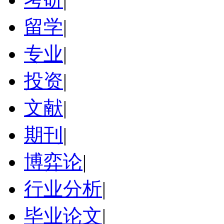
留学
|
专业
|
投资
|
文献
|
期刊
|
博弈论
|
行业分析
|
毕业论文
|