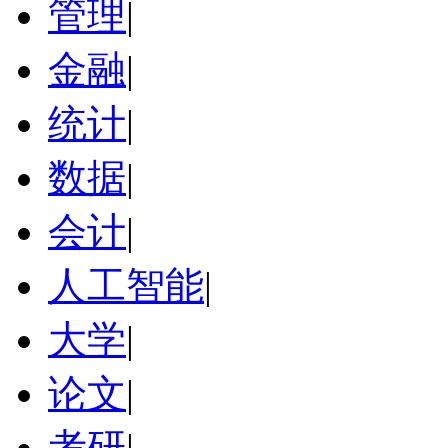
管理
|
金融
|
统计
|
数据
|
会计
|
人工智能
|
大学
|
论文
|
考研
|