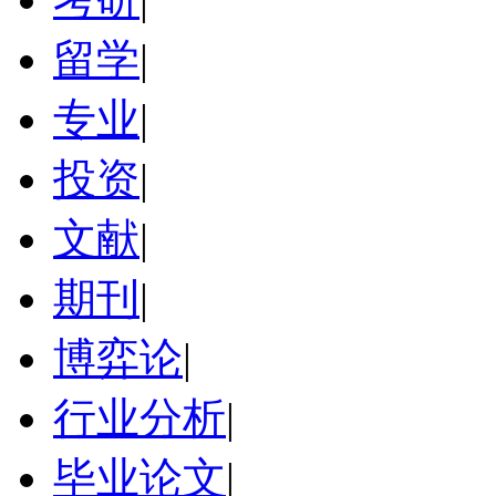
留学
|
专业
|
投资
|
文献
|
期刊
|
博弈论
|
行业分析
|
毕业论文
|