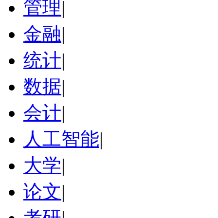
管理
|
金融
|
统计
|
数据
|
会计
|
人工智能
|
大学
|
论文
|
考研
|