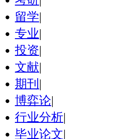
留学
|
专业
|
投资
|
文献
|
期刊
|
博弈论
|
行业分析
|
毕业论文
|