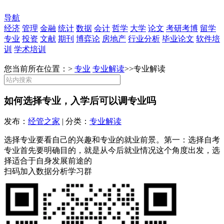
导航
经济
管理
金融
统计
数据
会计
哲学
大学
论文
考研考博
留学
专业
投资
文献
期刊
博弈论
房地产
行业分析
毕业论文
软件培
训
学术培训
您当前所在位置：>
专业
专业解读
>>
专业解读
如何选择专业，入学后可以调专业吗
发布：
经管之家
| 分类：
专业解读
选择专业要看自己的兴趣和专业的就业前景。第一：选择自考
专业首先要明确目的，就是从今后就业情况这个角度出发，选
择适合于自身发展前途的
扫码加入数据分析学习群