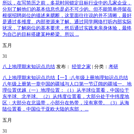
所以，在写简历之前，多花时间锁定目标行业中的几家企业，
分别了解他们的基本信息也是必不可少的。但不能简单停留在
根据招聘岗位的描述来臆断，这里面往往说的并不清晰，最好
是通过多维度、内部资源来了解。通过同学网络打听内部实际
状况，了解岗位的基本要求，然后通过实践来亲身体验，最终
为自己的目标搭建某种桥梁。所以 ...
五月
31
八上地理期末知识点总结
发布：
经管之家
| 分类：
考研
八上地理期末知识点总结【一】:八年级上册地理知识点总结
八年级上册第一章中国的疆域与人口第一节辽阔的疆域一、地
理位置优越（一）地理位置：（1）从半球位置看，中国位于
东半球、北半球。（2）从纬度位置看，大部分处于中纬度地
区；大部分在北温带，小部分在热带，没有寒带。（3）从海
陆位置看，中国位于亚欧大陆的东部， ...
五月
31