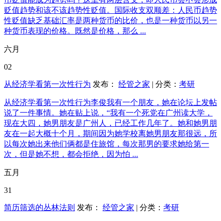
贬值趋势和该不该趋势性贬值。国际收支双顺差：人民币趋势
性贬值缺乏基础汇率是两种货币的比价，也是一种货币以另一
种货币表现的价格。既然是价格，那么 ...
六月
02
从经济学看第一次性行为
发布：
经管之家
| 分类：
考研
从经济学看第一次性行为李俊我有一个朋友，她在论坛上发帖
说了一件事情。她在贴上说，“我有一个死党在广州读大学，
现在大四，她男朋友是广州人，已经工作几年了。她和她男朋
友在一起大概十个月，期间因为她学校离她男朋友那很远，所
以每次她出来他们俩都是住旅馆，每次那男的要求她给第一
次，但是她不想，都会拒绝，因为怕 ...
五月
31
简历筛选的丛林法则
发布：
经管之家
| 分类：
考研