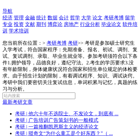
导航
经济
管理
金融
统计
数据
会计
哲学
大学
论文
考研考博
留学
专业
投资
文献
期刊
博弈论
房地产
行业分析
毕业论文
软件培
训
学术培训
您当前所在位置：>
考研考博
考研
>>
考研是参加硕士研究生
入学考试，符合国家程序：先期准备、报名、初试、调剂、复
试、复试调剂、录取、毕业生就业等。参加考研须符合以下条
件1.拥护领导，品德良好，遵纪守法。2.考生的学历要求3.没
有年龄限制，身体健康状况符合国家和招生单位规定的体检要
求。由于招生计划的限制，有着调试程序、知识、调试诀窍。
考研中我们要密切关注复试信息，单词积累与记忆，真题的练
习与分析。
最新考研文章
考研
| 他六十年不选院士、不发论文，到底有 ...
考研
| 广告培训广告策划书的一般模式
考研
| 一篇推翻凯恩斯主义的经济论文
考研
| 驳奇文“为什么童工是个好东西？”（ ...