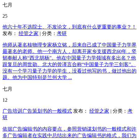
七月
25
他六十年不选院士、不发论文，到底有什么更重要的事业？！
发布：
经管之家
| 分类：
考研
他师从著名核物理专家杨立铭，后来自己成了中国量子力学界
最著名的老师。他一个南方人，却离开家乡支援西北60年，坚
韧奉献人称“西北胡杨”。他在中国量子力学领域有多出名？他
跟复旦的周世勋、北大的曾谨言合称“中国量子力学三剑客”。
没有一个学习量子力学的学生，没看过他写的书，做过他出的
题。他为中国特别是兰州大学 ...
七月
12
广告培训广告策划书的一般模式
发布：
经管之家
| 分类：
考
研
依据广告编辑书的内容要点，参照营销谋划书的一般模式和许
多广告编辑者在实践中总结出来的广告编辑书的格式，我们为