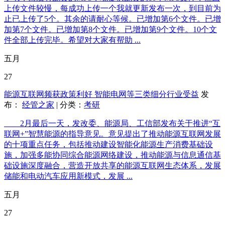
上传文件较慢，每成功上传一个我就更新发布一次，到目前为
止已上传了5个。其余的请耐心等候。已增加第6个文件。已增
加第7个文件。已增加第8个文件。已增加第9个文件。10个文
件全部上传完毕。希望对大家有帮助 ...
五月
27
能源互联网频获政策利好 智能电网等三类细分行业受益
发
布：
经管之家
| 分类：
考研
2月最后一天，发改委、能源局、工信部发布关于推进“互
联网+”智慧能源的指导意见。意见提出了推动能源互联网发展
的十项重点任务，包括推动建设智能化能源生产消费基础设
施，加强多能协同综合能源网络建设，推动能源与信息通信基
础设施深度融合，营造开放共享的能源互联网生态体系，发展
储能和电动汽车应用新模式，发展 ...
五月
27