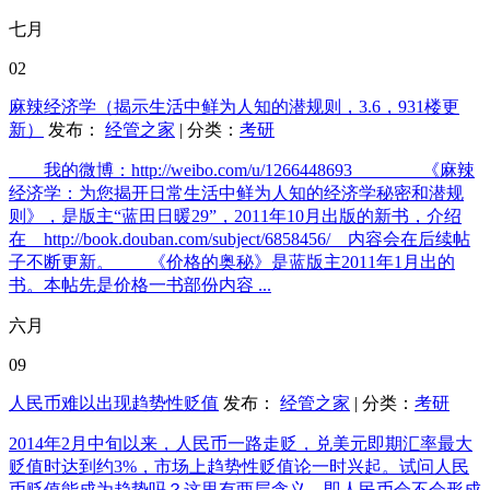
七月
02
麻辣经济学（揭示生活中鲜为人知的潜规则，3.6，931楼更
新）
发布：
经管之家
| 分类：
考研
我的微博：http://weibo.com/u/1266448693 《麻辣
经济学：为您揭开日常生活中鲜为人知的经济学秘密和潜规
则》，是版主“蓝田日暖29”，2011年10月出版的新书，介绍
在 http://book.douban.com/subject/6858456/ 内容会在后续帖
子不断更新。 《价格的奥秘》是蓝版主2011年1月出的
书。本帖先是价格一书部份内容 ...
六月
09
人民币难以出现趋势性贬值
发布：
经管之家
| 分类：
考研
2014年2月中旬以来，人民币一路走贬，兑美元即期汇率最大
贬值时达到约3%，市场上趋势性贬值论一时兴起。试问人民
币贬值能成为趋势吗？这里有两层含义，即人民币会不会形成