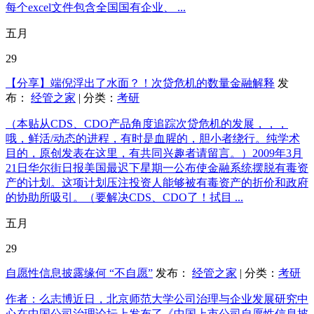
每个excel文件包含全国国有企业、 ...
五月
29
【分享】端倪浮出了水面？！次贷危机的数量金融解释
发
布：
经管之家
| 分类：
考研
（本贴从CDS、CDO产品角度追踪次贷危机的发展，，，
哦，鲜活/动态的进程，有时是血腥的，胆小者绕行。纯学术
目的，原创发表在这里，有共同兴趣者请留言。）2009年3月
21日华尔街日报美国最迟下星期一公布使金融系统摆脱有毒资
产的计划。这项计划压注投资人能够被有毒资产的折价和政府
的协助所吸引。（要解决CDS、CDO了！拭目 ...
五月
29
自愿性信息披露缘何 “不自愿”
发布：
经管之家
| 分类：
考研
作者：么志博近日，北京师范大学公司治理与企业发展研究中
心在中国公司治理论坛上发布了《中国上市公司自愿性信息披