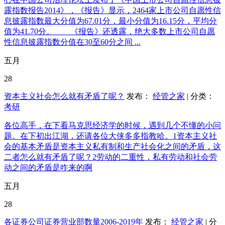
露指数报告2014》，《报告》显示，2464家上市公司自愿性信
息披露指数最大分值为67.01分，最小分值为16.15分，平均分
值为41.70分。 《报告》还透露，绝大多数上市公司自愿
性信息披露指数分值在30至60分之间 ...
五月
28
资本主义社会怎么就有矛盾了呢？
发布：
经管之家
| 分类：
考研
各位高手，在下看马克思经济学的时候，遇到几个不懂的小问
题。在下初出江湖，还请各位大侠多多指教哈。1资本主义社
会的基本矛盾是资本主义私有制和生产社会化之间的矛盾，这
二者怎么就有矛盾了呢？2劳动的二重性，私有劳动和社会劳
动之间的矛盾是咋来的啊
五月
28
各证券公司证券营业部数量2006-2019年
发布：
经管之家
| 分