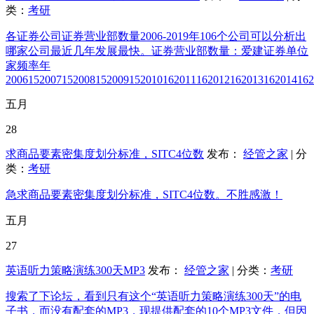
类：
考研
各证券公司证券营业部数量2006-2019年106个公司可以分析出
哪家公司最近几年发展最快。证券营业部数量：爱建证券单位
家频率年
2006152007152008152009152010162011162012162013162014162
五月
28
求商品要素密集度划分标准，SITC4位数
发布：
经管之家
| 分
类：
考研
急求商品要素密集度划分标准，SITC4位数。不胜感激！
五月
27
英语听力策略演练300天MP3
发布：
经管之家
| 分类：
考研
搜索了下论坛，看到只有这个“英语听力策略演练300天”的电
子书，而没有配套的MP3，现提供配套的10个MP3文件，但因