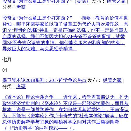
驳奇文“为什么童工是个好东西？”（黄佶）
发布：
经管之家
|
分类：
考研
驳奇文“为什么童工是个好东西？” 摘要：教育的价值举世
皆知，哪里还需要家长以孩子做童工为代价去再次发现这一常
识？“理性的选择”并非一定是正确的选择，也不一定是当事人
自愿的选择。我们不能因为担心ZF去管不该管的事情，就赞
同ZF不去管它该管的事情。信仰能克服常识和良知的约束，
导致巨大的灾难。马克思经济学捍 ...
七月
04
保卫资本论2018系列：2017哲学争论热点
发布：
经管之家
|
分类：
考研
《资本论》理论性质之争 近年来，哲学界普遍认为，作为
政治经济学批判的《资本论》不仅是一部经济学著作，而且从
根本上说是一部哲学著作。在如何体现其哲学性上，王南湜认
为，不能把《资本论》作卢卡奇式的“社会本体论”解读，应在
总体历史解释学与抽象的精确科学之间对其作近康德阐释
（《“历史科学”的两种模式——〈 ...