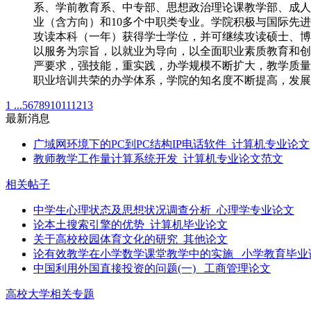
系、学前教育系、中专部、思想政治理论课教学部、成人
业（含方向）和10多个中职类专业。学院积极与国际先
攻读本科（一年）获得学士学位，并可继续攻读硕士、博
以服务为宗旨，以就业为导向，以全面职业素质教育和创
严要求，强技能，重实践，办学规模不断扩大，教学质量
职业培训共荣的办学体系，学院的知名度不断提高，发展
1 ...
5
6
7
8
9
10
11
12
13
最新消息
广域网环境下的PC到PC结构IP电话软件_计算机专业论文
教师教学工作量计算系统开发_计算机专业论文范文
相关帖子
中学生心理状态及思想状况调查分析_心理学专业论文
论本土搜索引擎的优势_计算机毕业论文
关于高校校园体育文化的研究_其他论文
论有效教学在小学数学课堂教学中的实施 _小学教育毕业
中国利用外国直接投资的问题(一) _工商管理论文
高校大学相关专题