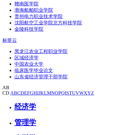
赣南医学院
渤海船舶职业学院
贵州电力职业技术学院
沈阳航空工业学院北方科技学院
金陵科技学院
标签云
黑龙江农业工程职业学院
区域经济学
中国农业大学
临床医学毕业论文
山东省经济管理干部学院
AB
CD
A
B
C
D
E
F
G
H
I
J
K
L
M
N
O
P
Q
I
S
T
U
V
W
X
Y
Z
经济学
管理学