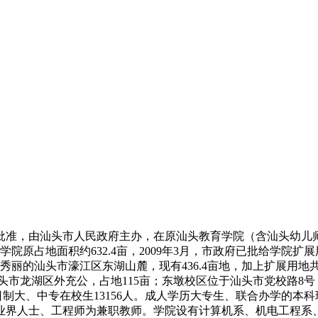
政府批准，由汕头市人民政府主办，在原汕头教育学院（含汕头幼
占地面积约632.4亩，2009年3月，市政府已批给学院扩展用地
丽的汕头市濠江区东湖山麓，现有436.4亩地，加上扩展用地共
头市龙湖区外充公，占地115亩；东墩校区位于汕头市党校路8号，
全日制大、中专在校生13156人。成人学历大专生、联合办学的本科
企业界人士、工程师为兼职教师。学院设有计算机系、机电工程系