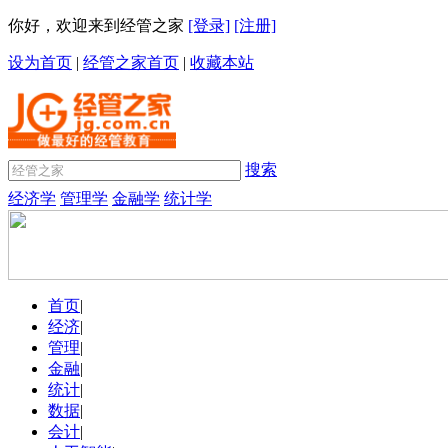
你好，欢迎来到经管之家
[登录]
[注册]
设为首页
|
经管之家首页
|
收藏本站
搜索
经济学
管理学
金融学
统计学
首页
|
经济
|
管理
|
金融
|
统计
|
数据
|
会计
|