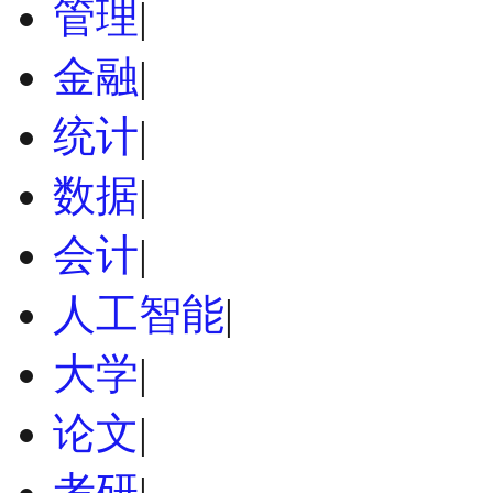
管理
|
金融
|
统计
|
数据
|
会计
|
人工智能
|
大学
|
论文
|
考研
|