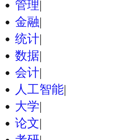
管理
|
金融
|
统计
|
数据
|
会计
|
人工智能
|
大学
|
论文
|
考研
|