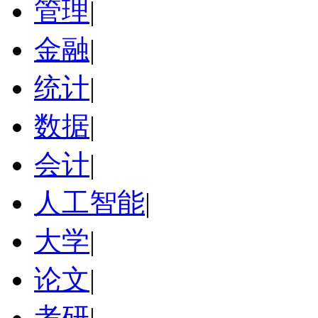
管理
|
金融
|
统计
|
数据
|
会计
|
人工智能
|
大学
|
论文
|
考研
|