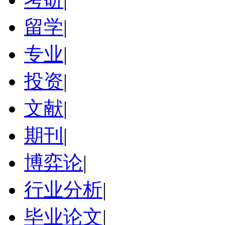
留学
|
专业
|
投资
|
文献
|
期刊
|
博弈论
|
行业分析
|
毕业论文
|