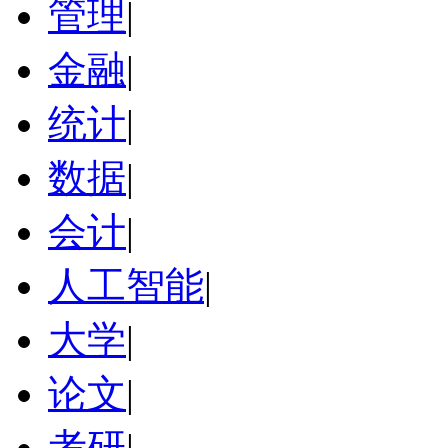
管理
|
金融
|
统计
|
数据
|
会计
|
人工智能
|
大学
|
论文
|
考研
|