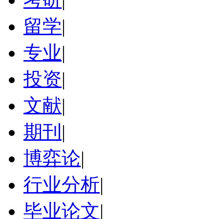
留学
|
专业
|
投资
|
文献
|
期刊
|
博弈论
|
行业分析
|
毕业论文
|