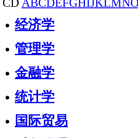
CD
A
B
C
D
E
F
G
H
I
J
K
L
M
N
经济学
管理学
金融学
统计学
国际贸易