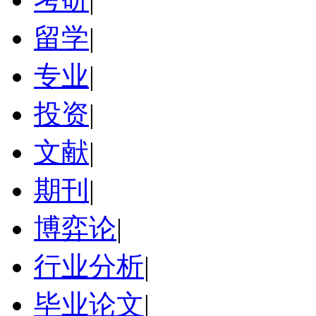
留学
|
专业
|
投资
|
文献
|
期刊
|
博弈论
|
行业分析
|
毕业论文
|