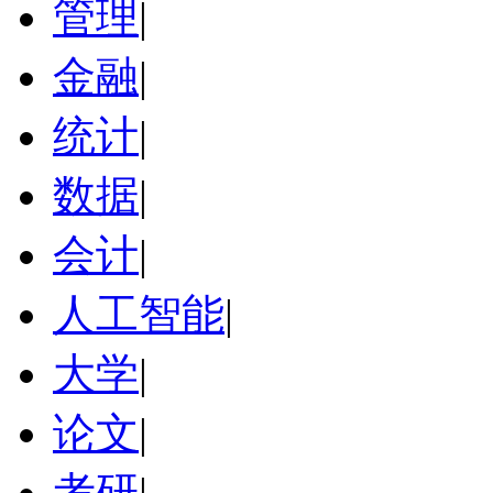
管理
|
金融
|
统计
|
数据
|
会计
|
人工智能
|
大学
|
论文
|
考研
|