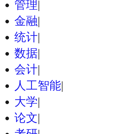
管理
|
金融
|
统计
|
数据
|
会计
|
人工智能
|
大学
|
论文
|
考研
|