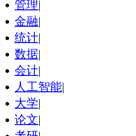
管理
|
金融
|
统计
|
数据
|
会计
|
人工智能
|
大学
|
论文
|
考研
|