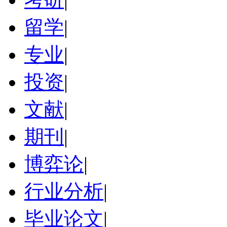
留学
|
专业
|
投资
|
文献
|
期刊
|
博弈论
|
行业分析
|
毕业论文
|