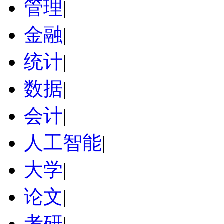
管理
|
金融
|
统计
|
数据
|
会计
|
人工智能
|
大学
|
论文
|
考研
|