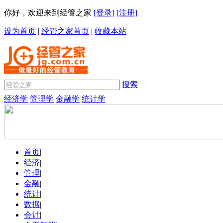
你好，欢迎来到经管之家
[登录]
[注册]
设为首页
|
经管之家首页
|
收藏本站
搜索
经济学
管理学
金融学
统计学
首页
|
经济
|
管理
|
金融
|
统计
|
数据
|
会计
|