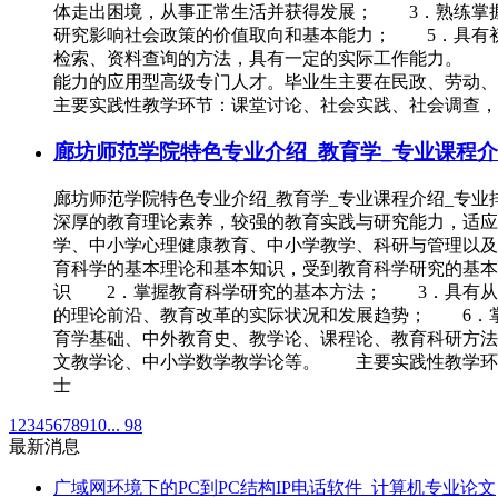
体走出困境，从事正常生活并获得发展； 3．熟练掌
研究影响社会政策的价值取向和基本能力； 5．具有
检索、资料查询的方法，具有一定的实际工作能力。 
能力的应用型高级专门人才。毕业生主要在民政、劳动
主要实践性教学环节：课堂讨论、社会实践、社会调查，
廊坊师范学院特色专业介绍_教育学_专业课程介
廊坊师范学院特色专业介绍_教育学_专业课程介绍_
深厚的教育理论素养，较强的教育实践与研究能力，适应
学、中小学心理健康教育、中小学教学、科研与管理以
育科学的基本理论和基本知识，受到教育科学研究的基
识 2．掌握教育科学研究的基本方法； 3．具有从
的理论前沿、教育改革的实际状况和发展趋势； 6．
育学基础、中外教育史、教学论、课程论、教育科研方法
文教学论、中小学数学教学论等。 主要实践性教学环
士
1
2
3
4
5
6
7
8
9
10
... 98
最新消息
广域网环境下的PC到PC结构IP电话软件_计算机专业论文