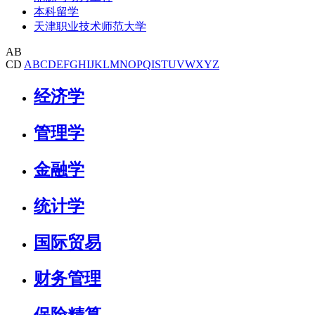
本科留学
天津职业技术师范大学
AB
CD
A
B
C
D
E
F
G
H
I
J
K
L
M
N
O
P
Q
I
S
T
U
V
W
X
Y
Z
经济学
管理学
金融学
统计学
国际贸易
财务管理