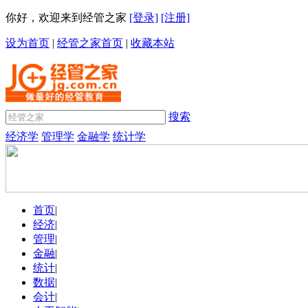
你好，欢迎来到经管之家
[登录]
[注册]
设为首页
|
经管之家首页
|
收藏本站
搜索
经济学
管理学
金融学
统计学
首页
|
经济
|
管理
|
金融
|
统计
|
数据
|
会计
|