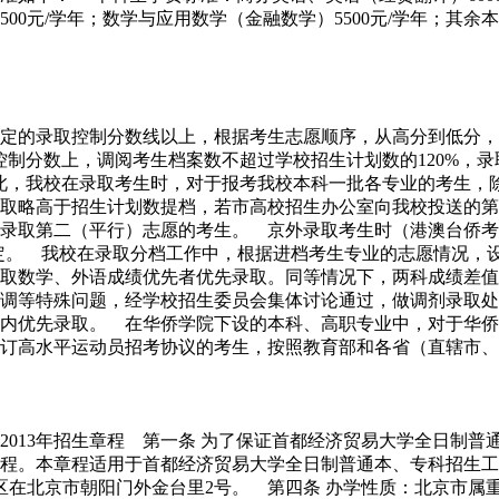
5500元/学年；数学与应用数学（金融数学）5500元/学年；其余
定的录取控制分数线以上，根据考生志愿顺序，从高分到低分，
控制分数上，调阅考生档案数不超过学校招生计划数的120%，
此，我校在录取考生时，对于报考我校本科一批各专业的考生，除
取略高于招生计划数提档，若市高校招生办公室向我校投送的第
录取第二（平行）志愿的考生。 京外录取考生时（港澳台侨考
决定。 我校在录取分档工作中，根据进档考生专业的志愿情况，
取数学、外语成绩优先者优先录取。同等情况下，两科成绩差值
调等特殊问题，经学校招生委员会集体讨论通过，做调剂录取处
内优先录取。 在华侨学院下设的本科、高职专业中，对于华侨
订高水平运动员招考协议的考生，按照教育部和各省（直辖市、
2013年招生章程 第一条 为了保证首都经济贸易大学全日制
程。本章程适用于首都经济贸易大学全日制普通本、专科招生工
区在北京市朝阳门外金台里2号。 第四条 办学性质：北京市属