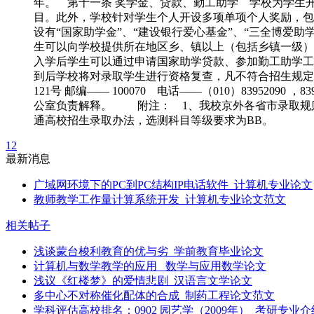
年。 第十一条 奖学金、贷款、勤工助学 学校为学生开设
目。此外，学校针对学生个人开设多项单项个人奖励，包
设有“国家助学金”、“建设银行爱心基金”、“三全博爱助
生可以向学校提供所在地区乡、镇以上（包括乡镇一级）
入学后学生可以通过申请国家助学贷款、参加勤工助学工
到后学校将对录取学生进行资格复查，凡不符合招生规定
121号 邮编—— 100070 电话——（010）83952090 ，83
公室负责解释。 附注： 1、我校京外各省市录取规则以
通高校招生录取办法，选测科目等级要求为BB。
1
2
最新消息
广域网环境下的PC到PC结构IP电话软件_计算机专业论文
教师教学工作量计算系统开发_计算机专业论文范文
相关帖子
浅谈蒙台梭利教育的优与劣_学前教育毕业论文
计算机与数学教学的应用 _数学与应用数学论文
浅议《红楼梦》的爱情悲剧_汉语言文学论文
多中心不对称催化配体的合成_制药工程论文范文
学科评估高校排名：0902 园艺学（2009年）_考研专业介