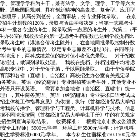
经济学、管理学学科为主干，兼有法学、文学、理学、工学等六大
野、通晓国际规则、具有创新精神的高素质、复合型、应用型
志愿顺序，从高分到低分，全面审核，分专业择优录取。 在京
招生计划数的120%，录取与否由学校决定；当第一志愿考生
本科一批各专业的考生，除录取第一志愿的考生外，为第二（平
招生办公室向我校投送的第一志愿考生档案数已达到学校提档比
录取考生时（港澳台侨考生除外），在当地同批录取控制分数
档考生专业的志愿情况，设定专业志愿差不超过3分。在同等分
等情况下，两科成绩差值的绝对值小者优先录取。 对于招收
论通过，做调剂录取处理。 我校在提档、分档过程中均考虑
高职专业中，对于华侨子弟，予以照顾录取。 由于华侨学院
育部和各省（直辖市、自治区）高校招生办公室有关规定录
商务英语、英语（经贸翻译）专业限招英语考生外，其他专业不
外语只开设英语。 需要参加当地省（自治区、直辖市）统一
理），其中商务英语、英语（经贸翻译）专业要求口语考试成
招生体检工作指导意见》为依据，执行《首都经济贸易大学招
考我校传播学、管理科学与工程类、计算机科学与技术、信息
据不同情况按照《首都经济贸易大学学生手册》中的有关规定
校招生网查询录取结果。 收费标准： 根据北京市发改委颁发
工程师）5500元/学年；环境工程5500元/学年；计算机科
生学费标准6000元/学年。 本专科生住宿标准750-1500元/学