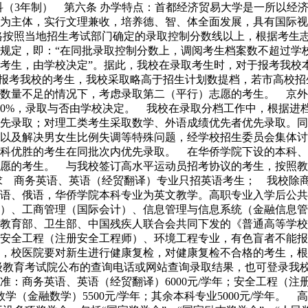
专科（3年制） 第六条 办学特点：首都经济贸易大学是一所以
为主体，实行文理兼收，培养德、智、体全面发展，具有国际视
格按照当地招生考试部门确定的录取控制分数线以上，根据考生
规定，即：“在同批录取控制分数上，调阅考生档案数不超过学校
考生，由学校决定”。据此，我校在录取考生时，对于报考我校
次报考我校的考生，我校采取略高于招生计划数提档，若市高校
数量不足的情况下，考虑录取第二（平行）志愿的考生。 京外
20%，录取与否由学校决定。 我校在录取分档工作中，根据进
先录取；对理工类考生采取数学、外语成绩优先者优先录取。同
以及解决男女生比例失调等特殊问题，经学校招生委员会集体讨
科优胜的考生在同批次内优先录取。 在华侨学院下设的本科、
愿的考生。 与我校签订高水平运动员招考协议的考生，按照教
求 商务英语、英语（经贸翻译）专业只招英语考生； 我校除
语、俄语，华侨学院本科专业为英文教学。高职专业入学后公共
）、工商管理（国际会计）、信息管理与信息系统（金融信息管
教育部、卫生部、中国残疾人联合会共同下发的《普通高等学校
安全工程（注册安全工程师）、环境工程专业，有色盲者不能报
，校医院要对新生进行健康复检，对健康复检不合格的考生，根
级教育考试院公布的查询电话或网站查询录取结果，也可登录我
商务英语、英语（经贸翻译）6000元/学年；安全工程（注册安全
数学（金融数学）5500元/学年；其余本科专业5000元/学年。 高职