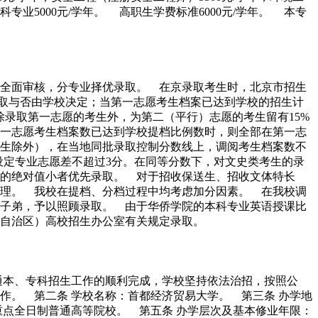
本科专业5000元/学年。 高职生学费标准6000元/学年。 本专
全面审核，分专业择优录取。 在京录取考生时，北京市招生
录取与否由学校决定；当第一志愿考生档案已达到学校的招生计
录取第一志愿的考生外，为第二（平行）志愿的考生留有15%
一志愿考生档案数已达到学校提档比例数时，则全部在第一志
生除外），在当地同批录取控制分数线上，调阅考生档案数不
设定专业志愿差不超过3分。在同等分数下，对文史类考生的录
的绝对值小者优先录取。 对于招收保送生、招收文体特长
理。 我校在提档、分档过程中均考虑加分因素。 在我校调
子弟，予以照顾录取。 由于华侨学院的本科专业英语授课比
自治区）高校招生办公室有关规定录取。
普通本、专科招生工作的顺利完成，学校坚持依法治招，按照公
作。 第二条 学校名称：首都经济贸易大学。 第三条 办学地
重点全日制普通高等院校。 第五条 办学层次及基本修业年限：