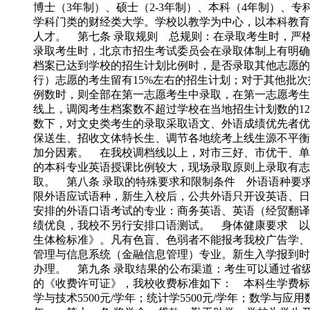
博士（3年制）、硕士（2-3年制）、本科（4年制）、
学科门类的财经类大学。学校以教学为中心，以本科教育
人才。 第七条 录取规则 总规则：在录取考生时，严
录取考生时，北京市招生考试委员会在录取体制上有明确
档案已达到学校的招生计划比例时，是否录取其他志愿的
行）志愿的考生留有15%左右的招生计划；对于其他批
例数时，则全部在第一志愿考生中录取，在第一志愿考生
线上，调阅考生档案数不超过学校在当地招生计划数的1
数下，对文史类考生的录取采取语文、外语成绩优先者优
保送生、招收文体特长生、调节各地统考上线生源不平衡
加分因素。 在我校调档线以上，对市三好、市优干、单
的本科专业英语授课比例较大，现场录取原则上录取有志
取。 第八条 录取的特殊要求和限制条件 外语语种要
限外语应试语种，新生入校后，公共外语只开设英语、日
安排的外语口语考试的专业：商务英语、英语（经贸翻译
绩优良，我校不另行安排口语测试。 身体健康要求 以
生体检标准》。凡有色盲、色弱者不能报考我校广告学、
管理与信息系统（金融信息管理）专业。新生入学报到时
办理。 第九条 录取结果的公布渠道：考生可以通过省
的《收费许可证》，我校收费标准如下： 本科生学费标准：
学与技术5500元/学年；统计学5500元/学年；数学与应用