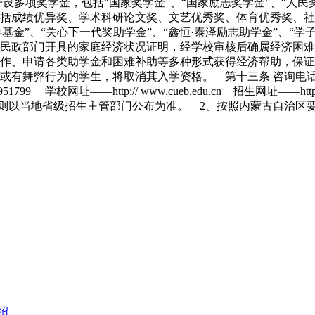
多项奖学金，包括“国家奖学金”、“国家励志奖学金”、“人民奖学
括成绩优异奖、学术科研论文奖、文艺优秀奖、体育优秀奖、社
学基金”、“关心下一代奖助学金”、“鑫恒·泰泽励志助学金”、
民政部门开具的家庭经济状况证明，经学校审核后确属经济困难
作、申请各类助学金和困难补助等多种形式获得经济帮助，保证
或有舞弊行为的学生，将取消其入学资格。 第十三条 咨询电
951799 学校网址——http:// www.cueb.edu.cn 招生网址——
当地省级招生主管部门公布为准。 2、按照内蒙古自治区要求，
绍