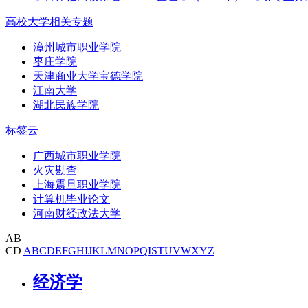
高校大学相关专题
漳州城市职业学院
枣庄学院
天津商业大学宝德学院
江南大学
湖北民族学院
标签云
广西城市职业学院
火灾勘查
上海震旦职业学院
计算机毕业论文
河南财经政法大学
AB
CD
A
B
C
D
E
F
G
H
I
J
K
L
M
N
O
P
Q
I
S
T
U
V
W
X
Y
Z
经济学