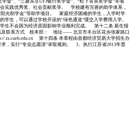
金”、“三菱东京UFJ银行奖学金”、“松下育英奖学金”等项
会实践优秀奖、社会贡献奖等。 学校建有完善的助学体系，
“学子阳光助学金”等助学项目。 家庭经济困难的学生，入学时学
的学生，可以通过学校开设的“绿色通道”缓交入学费用入学。
学生不会因为经济原因影响学业顺利完成。 第十二条 新生报
话及联系方式 校本部： 地址—— 北京市丰台区花乡张家路口
http:// zs.cueb.edu.cn 第十四条 本章程由首都经济贸易大学招生办
实行“专业志愿清”录取规则。 3、执行江苏省2013年普