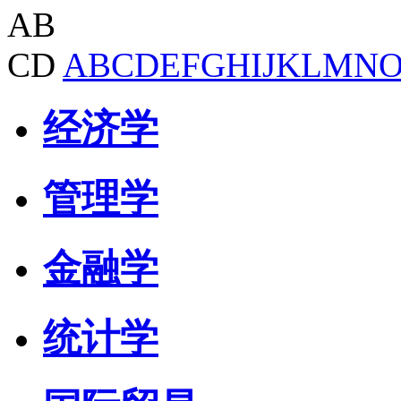
AB
CD
A
B
C
D
E
F
G
H
I
J
K
L
M
N
经济学
管理学
金融学
统计学