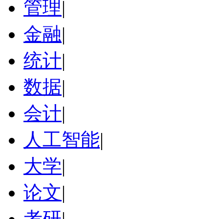
管理
|
金融
|
统计
|
数据
|
会计
|
人工智能
|
大学
|
论文
|
考研
|