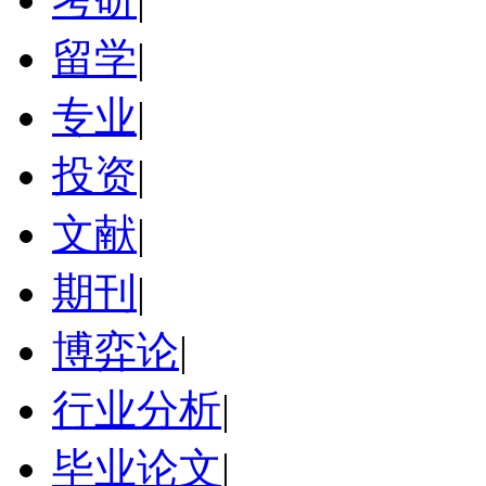
留学
|
专业
|
投资
|
文献
|
期刊
|
博弈论
|
行业分析
|
毕业论文
|