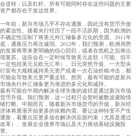
会逆转；以及杠杆。所有可能同时存在这些问题的主要
资产都存在于发达世界。
一年前，新兴市场几乎不存在通胀，因此没有货币升值
的紧迫性。接着央行经历了一段不活跃期，因为欧洲的
不确定性压制了将美元外汇储备多元化的意愿。2011年
底，通胀压力再次减弱。2012年，我们预测，欧洲局势
的发展将带来更明确的信心回归，或者在危机之后将出
现复苏。这应会在一定时候导致美元走软（可能、但不
一定包括美元兑欧元汇率）。日元突然升值、一大型央
行宣布大规模减持美元资产或者一次石油价格冲击，都
可能会导致美元更严重走软。然而，最有可能的是新兴
市场央行外汇储备更为渐进的多元化和减持。
最有可能在中期内解决全球失衡的途径是通过新兴市场
货币升值。我们预测，这一过程只会暂时被数波避险情
绪打断。中期而言，随着新兴市场货币的升值，新兴经
济体将逐渐开始更多的依赖内需。要让这种转变不产生
通胀，着重点应更多放在解决供应面约束（尤其是通过
改革）、发展企业债券市场以及大力推动基础设施投
资。