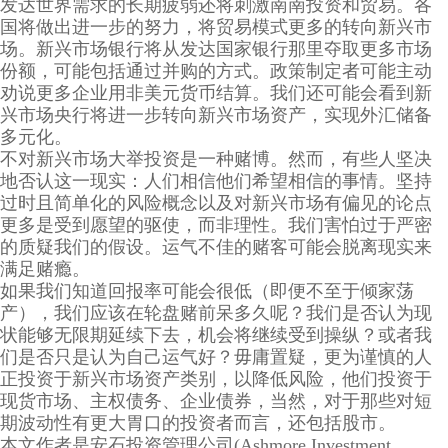
发达世界需求的长期疲弱还将刺激南南投资和贸易。各
国将做出进一步的努力，将贸易模式更多的转向新兴市
场。新兴市场银行将从发达国家银行那里夺取更多市场
份额，可能包括通过并购的方式。政策制定者可能主动
劝说更多企业用非美元货币结算。我们还可能会看到新
兴市场央行将进一步转向新兴市场资产，实现外汇储备
多元化。
不对新兴市场大举投资是一种赌博。然而，有些人坚决
地否认这一现实：人们相信他们希望相信的事情。坚持
过时且简单化的风险概念以及对新兴市场有偏见的论点
更多是受到愿望的驱使，而非理性。我们害怕过于严密
的质疑我们的假设。运气不佳的赌客可能会脱离现实来
满足赌瘾。
如果我们知道回报率可能会很低（即便不至于倾家荡
产），我们应该在轮盘赌前呆多久呢？我们是否认为现
状能够无限期延续下去，机会将继续受到操纵？或者我
们是否只是认为自己运气好？毋庸置疑，更为谨慎的人
正投资于新兴市场资产类别，以降低风险，他们投资于
现货市场、主权债务、企业债券，当然，对于那些对短
期波动性有更大胃口的投资者而言，还包括股市。
本文作者是安石投资管理公司(Ashmore Investment