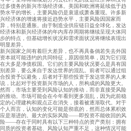
过多债务的新兴市场经济体。美国和欧洲将延续低于趋
势水平的增长，主要风险仍是衰退或萧条重现。许多新
兴经济体的增速将接近趋势水平，主要风险因国家而
异，特别是通胀。由于制造业供应链日益全球化，发达
经济体和新兴经济体的年内库存周期将继续呈现大体同
步的特点，但基础增长状况和需求面状况将继续表现出
明显差异。
新兴国家之间有着巨大差异，也不再具备倘若失去外国
资本就可能违约的共同特征，原因很简单，因为它们现
在大多是净债权国。它们的主要风险状况要么是具有国
别差异，要么来自于发达世界的混乱。前者可以通过组
合投资予以避免，后者对于那些投资于发达世界的人来
说，比起对于投资新兴市场的人，所构成的风险更大。
然而，市场主要受到风险认知的推动，而非直接受风险
的推动。市场可能会在今年看到更多混乱，因为此前稳
定的心理建构和观点正在消失，接着被逐渐取代。对于
个人而言，认知的变化可能是彻底的，然而总体累积效
应是渐进的。最大的实际风险——即投资不能收回的风
险——存在于同时具有以下三种特点的资产类别：拥有
同质的投资者基础、风险认知严重不足，这种情况可能