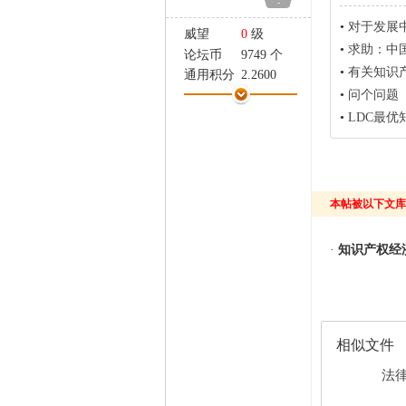
-
家
•
对于发展
威望
0
级
•
求助：中
论坛币
9749 个
•
有关知识
通用积分
2.2600
•
问个问题
学术水平
0 点
热心指数
0 点
•
LDC最优
信用等级
0 点
经验
2524 点
帖子
191
精华
0
本帖被以下文库
在线时间
133 小时
注册时间
2008-10-11
·
知识产权经
最后登录
2022-5-8
相似文件
法律