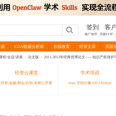
签到
客
推广加币
升级SVIP
交易
CDA数据分析师
在线教育
经管文库
美国
课程/会议/讲座
论文版
2011-2012年经典优博论文——知识产权保护与
经管云课堂
学术培训
›
›
经管/金融/财会/社科/名师公开课
Stata 空间计量 SSCI Python