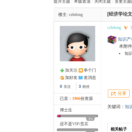
提升主题
|
本版置顶
|
关闭主题
|
变更主题
[经济学论文
楼主:
czhdong
管
czhdong
知识产
本附
知
加关注
串个门
之
加好友
发消息
0
3
关注
粉丝
分享
已卖：
1966
份资源
关键词：
知
博士生
9%
还不是
VIP
/
贵宾
相关帖子