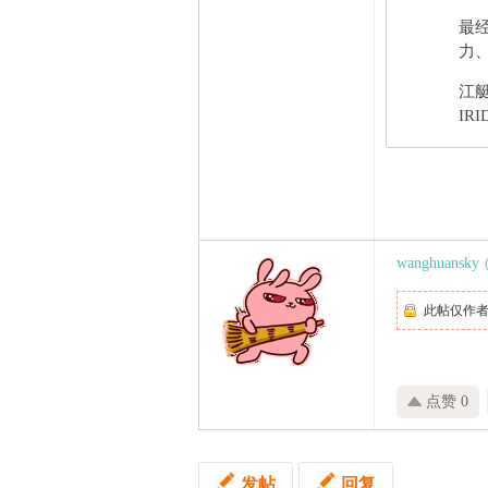
最
力、
江
IRI
wanghuansky
此帖仅作
点赞 0
发帖
回复