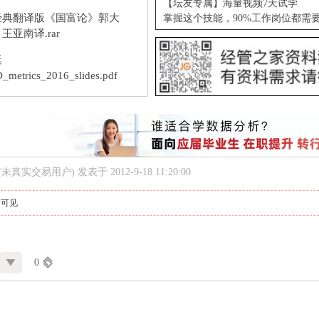
【坛友专属】海量视频7天试学
经典翻译版《国富论》郭大
掌握这个技能，90%工作岗位都需
王亚南译.rar
艇
D_metrics_2016_slides.pdf
(未真实交易用户)
发表于 2012-9-18 11:20:00
者可见
0