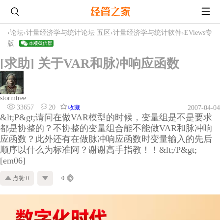
›
论坛
›
计量经济学与统计论坛 五区
›
计量经济学与统计软件
›
EViews专
版
[求助] 关于VAR和脉冲响应函数
stormtree
33657
20
收藏
2007-04-04
&lt;P&gt;请问在做VAR模型的时候，变量组是不是要求
都是协整的？不协整的变量组合能不能做VAR和脉冲响
应函数？此外还有在做脉冲响应函数时变量输入的先后
顺序以什么为标准阿？谢谢高手指教！！&lt;/P&gt;
[em06]
点赞 0
0