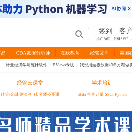
签到
客
推广加币
升级SVIP
交易
CDA数据分析师
在线教育
经管文库
美国
计量经济学与统计软件
EViews专版
我想用面板数据和单方程做实
经管云课堂
学术培训
›
›
›
经管/金融/财会/社科/名师公开课
Stata 空间计量 SSCI Python