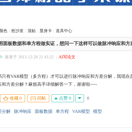
颜色
|
抢沙发
|
顶贴
|
显身卡
|
道具中心
用面板数据和单方程做实证，想问一下这样可以做脉冲响应和方
89
发表于 2013-12-28 21:43:22
|
AI写论文
。
书只有VAR模型（多方程）才可以进行脉冲响应和方差分解，我现在
应和方差分解？麻烦高手详细解答一下，谢谢啦~~~
点赞 0
0
收藏
0
回帖
差分解
脉冲响应
面板数据
单方程
VAR模型
模型