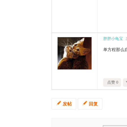
胖胖小龟宝
单方程那么
点赞 0
发帖
回复