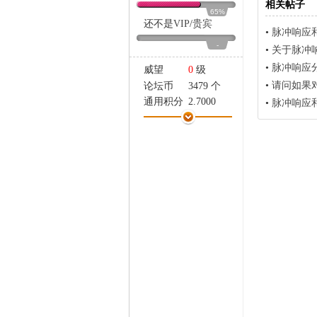
相关帖子
家
65%
还不是
VIP
/
贵宾
•
脉冲响应
-
•
关于脉冲
•
脉冲响应
威望
0
级
•
请问如果对数据
论坛币
3479 个
通用积分
2.7000
•
脉冲响应
学术水平
0 点
热心指数
0 点
信用等级
0 点
经验
4925 点
帖子
76
精华
0
在线时间
278 小时
注册时间
2010-12-26
最后登录
2026-1-4