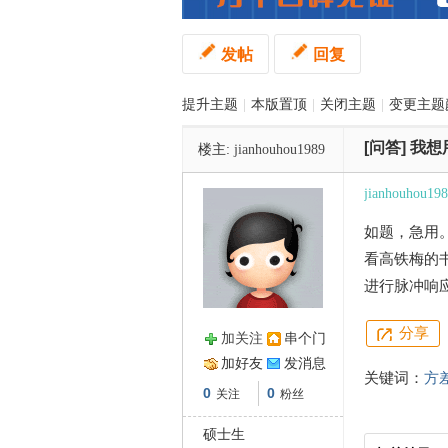
发帖
回复
管
提升主题
|
本版置顶
|
关闭主题
|
变更主题
[问答]
我想
楼主:
jianhouhou1989
jianhouhou19
如题，急用
之
看高铁梅的
进行脉冲响
分享
加关注
串个门
加好友
发消息
关键词：
方
0
0
关注
粉丝
硕士生