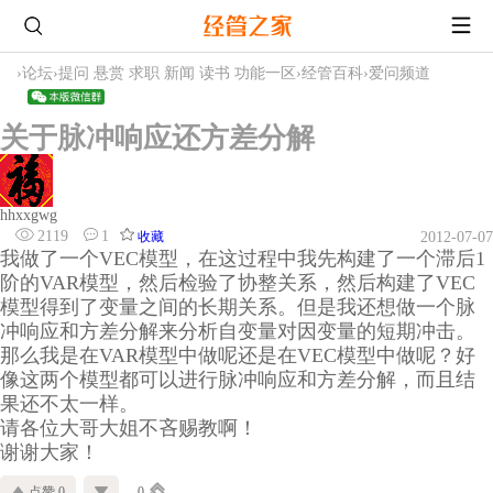
›
论坛
›
提问 悬赏 求职 新闻 读书 功能一区
›
经管百科
›
爱问频道
关于脉冲响应还方差分解
hhxxgwg
2119
1
收藏
2012-07-07
我做了一个VEC模型，在这过程中我先构建了一个滞后1
阶的VAR模型，然后检验了协整关系，然后构建了VEC
模型得到了变量之间的长期关系。但是我还想做一个脉
冲响应和方差分解来分析自变量对因变量的短期冲击。
那么我是在VAR模型中做呢还是在VEC模型中做呢？好
像这两个模型都可以进行脉冲响应和方差分解，而且结
果还不太一样。
请各位大哥大姐不吝赐教啊！
谢谢大家！
点赞 0
0