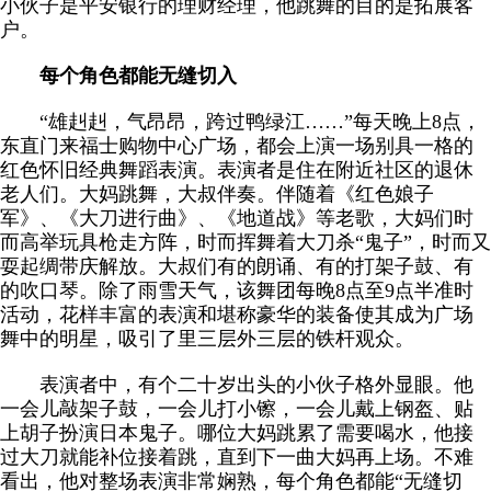
小伙子是平安银行的理财经理，他跳舞的目的是拓展客
户。
每个角色都能无缝切入
“雄赳赳，气昂昂，跨过鸭绿江……”每天晚上8点，
东直门来福士购物中心广场，都会上演一场别具一格的
红色怀旧经典舞蹈表演。表演者是住在附近社区的退休
老人们。大妈跳舞，大叔伴奏。伴随着《红色娘子
军》、《大刀进行曲》、《地道战》等老歌，大妈们时
而高举玩具枪走方阵，时而挥舞着大刀杀“鬼子”，时而又
耍起绸带庆解放。大叔们有的朗诵、有的打架子鼓、有
的吹口琴。除了雨雪天气，该舞团每晚8点至9点半准时
活动，花样丰富的表演和堪称豪华的装备使其成为广场
舞中的明星，吸引了里三层外三层的铁杆观众。
表演者中，有个二十岁出头的小伙子格外显眼。他
一会儿敲架子鼓，一会儿打小镲，一会儿戴上钢盔、贴
上胡子扮演日本鬼子。哪位大妈跳累了需要喝水，他接
过大刀就能补位接着跳，直到下一曲大妈再上场。不难
看出，他对整场表演非常娴熟，每个角色都能“无缝切