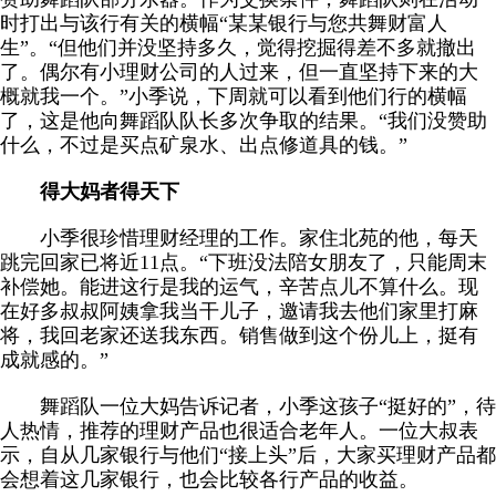
时打出与该行有关的横幅“某某银行与您共舞财富人
生”。“但他们并没坚持多久，觉得挖掘得差不多就撤出
了。偶尔有小理财公司的人过来，但一直坚持下来的大
概就我一个。”小季说，下周就可以看到他们行的横幅
了，这是他向舞蹈队队长多次争取的结果。“我们没赞助
什么，不过是买点矿泉水、出点修道具的钱。”
得大妈者得天下
小季很珍惜理财经理的工作。家住北苑的他，每天
跳完回家已将近11点。“下班没法陪女朋友了，只能周末
补偿她。能进这行是我的运气，辛苦点儿不算什么。现
在好多叔叔阿姨拿我当干儿子，邀请我去他们家里打麻
将，我回老家还送我东西。销售做到这个份儿上，挺有
成就感的。”
舞蹈队一位大妈告诉记者，小季这孩子“挺好的”，待
人热情，推荐的理财产品也很适合老年人。一位大叔表
示，自从几家银行与他们“接上头”后，大家买理财产品都
会想着这几家银行，也会比较各行产品的收益。