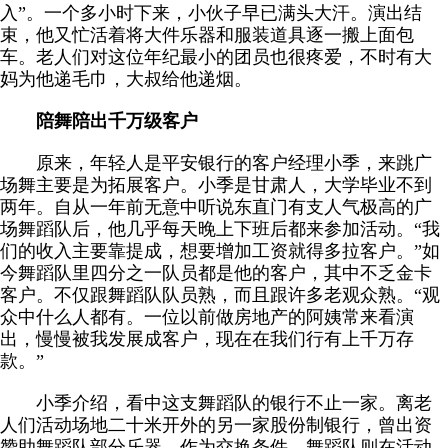
入”。一个多小时下来，小伙子早已满头大汗。演出结
束，他又忙活着将大件乐器和服装道具逐一搬上面包
车。老人们对这位年纪最小的团员也很疼爱，不时有大
妈为他递毛巾，大叔给他递烟。
陪舞陪出千万级客户
原来，年轻人是平安银行的客户经理小季，来跳广
场舞主要是为拓展客户。小季是甘肃人，大学毕业不到
两年。自从一年前无意中听说东直门有支人气极高的广
场舞蹈队后，他几乎每天晚上下班后都来参加活动。“我
们的收入主要靠提成，想要增加工资就得多拉客户。”如
今舞蹈队里四分之一队员都是他的客户，其中不乏金卡
客户。不仅跟舞蹈队队员熟，而且跟许多老观众熟。“观
众中什么人都有。一位以前做房地产的阿姨常来看演
出，慢慢被我发展成客户，现在在我们行有上千万存
款。”
小季介绍，看中这支舞蹈队的银行不止一家。离老
人们活动场地二十米开外的另一家股份制银行，曾出资
赞助舞蹈队部分乐器。作为交换条件，舞蹈队则在活动