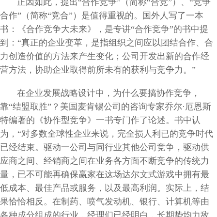
正因如此，提出“合作竞争”（简称“合竞”）、“竞争
合作”（简称“竞合”）是值得重视的。国外人写了一本
书：《合作竞争大未来》，是专讲“合作竞争”的书中提
到：“真正的企业变革，是指组织之间应以团结合作、合
力创造价值的方法来产生变化；公司开发出新的合作经
营方法，协助企业取得前所未有的获利与竞争力。”
在企业发展战略设计中，为什么要搞协作竞争，
靠“结盟取胜”？美国麦肯锡公司的咨询专家乔尔·厄恩斯
特编著的《协作型竞争》一书专门作了论述。书中认
为，“对多数全球性企业来说，完全损人利已的竞争时代
已经结束。驱动一公司与同行业其他公司竞争，驱动供
应商之间、经销商之间在业务各方面不断竞争的传统力
量，已不可能再确保赢家在这场达尔文式游戏中拥有最
低成本、最佳产品或服务，以及最高利润。实际上，结
果恰恰相反。在制药、喷气发动机、银行、计算机等由
各种成分组成的行业，经理们已经明白，长期势均力敌