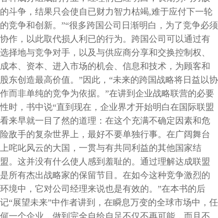
的斗争，结果只会使自已财力智力枯竭,难于应付下一轮
的竞争和创新。”“很多跨国公司日渐明白，为了竞争必须
协作，以此取代损人利已的行为。跨国公司可以通过有
选择地与竞争对手，以及与供应商分享和交换控制权、
成本、资本、进入市场的机会、信息和技术，为顾客和
股东创造最高价值。”因此，“未来的跨国战略将日益以协
作而非单纯的竞争为依据。”在讲到企业战略联营的必要
性时，书中说“直到现在，企业界才开始明白在国际联盟
看来早就一目了然的道理：在这个充满不确定因素和危
险敌手的复杂世界上，最好不要单独行事。在广阔舞台
上咤叱风云的大国，一贯与有共同利益的其他国家结
盟。这并没有什么使人感到羞耻的。通过理解达成联盟
是所有杰出战略家的保留节目。在如今这种竞争激烈的
环境中，它对公司经理来说也是有效的。”在本书的后
记“展望未来”中作者讲到，在瞬息万变的全球市场中，任
何一个企业，做到完全自给自足不仅不再可能，而且不