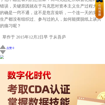
错误，关键原因就在于马克思对资本主义生产过程大约
的确是一窍不通，这不是危言耸听，一个连一天的实际
生产都没有组织过、参与过的人，如何能摆脱纸上谈兵
的痼习呢？
草作于
2015
年
12
月
2
日早
于从吾庐
点赞 0