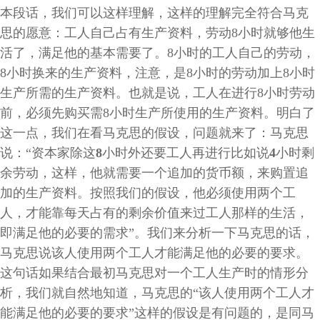
本段话，我们可以这样理解，这样的理解完全符合马克
思的愿意：工人自己占有生产资料，劳动
8
小时就够他生
活了，满足他的基本需要了。
8
小时的工人自己的劳动，
8
小时换来的生产资料，注意，是
8
小时的劳动加上
8
小时
生产所需的生产资料。也就是说，工人在进行
8
小时劳动
前，必须先购买需
8
小时生产所使用的生产资料。明白了
这一点，我们在看马克思的假设，问题就来了：马克思
说：“资本家除这
8
小时外还要工人再进行比如说
4
小时剩
余劳动，这样，他就需要一个追加的货币额，来购置追
加的生产资料。按照我们的假设，他必须使用两个工
人，才能靠每天占有的剩余价值来过工人那样的生活，
即满足他的必要的需求”。我们来分析一下马克思的话，
马克思说该人使用两个工人才能满足他的必要的要求。
这句话如果结合最初马克思对一个工人生产时的情形分
析，我们就自然地知道，马克思的“该人使用两个工人才
能满足他的必要的要求”这样的假设是有问题的，是同马