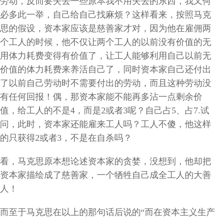
劳动，反而要失去一些原本我不用失去的东西，我又何
必多此一举，自己给自己找麻烦？这样看来，按照马克
思的假设，资本家应该是慈善家才对，因为他在雇佣两
个工人的时候，他不仅让两个工人的以前没有价值的无
用体力耗费变得有价值了，让工人能够利用自己以前无
价值的体力耗费来养活自己了，同时资本家自己还付出
了以前自己劳动时不需要付出的劳动，而且这种劳动没
有任何回报！偶，那资本家能不能再多沾一点剩余价
值，给工人的不是
4
，而是
2
或者
3
呢？自己占
5
、占
7.
试
问，此时，资本家还能雇来工人吗？工人不傻，他这样
的只获得
2
或者
3
，不是在自杀吗？
看，马克思原本想论述资本家的贪婪，没想到，他却把
资本家描绘成了慈善家，一个牺牲自己成全工人的大善
人！
而至于马克思在以上的那句话后说的“而在资本主义生产