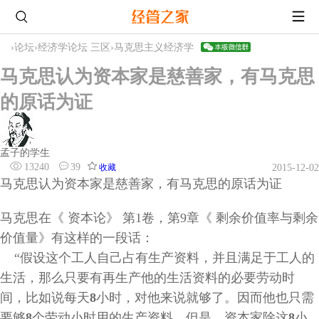
›
论坛
›
经济学论坛 三区
›
马克思主义经济学
马克思认为资本家是慈善家，有马克思
的原话为证
孟子的学生
13240
39
收藏
2015-12-02
马克思认为资本家是慈善家，有马克思的原话为证
马克思在《
资本论》
第
1
卷，第
9
章《
剩余价值率与剩余
价值量》有这样的一段话：
“假设这个工人自己占有生产资料，并且满足于工人的
生活，那么只要有再生产他的生活资料的必要劳动时
间，比如说每天
8
小时，对他来说就够了。因而他也只需
要够
8
个劳动小时用的生产资料。但是，资本家除这
8
小