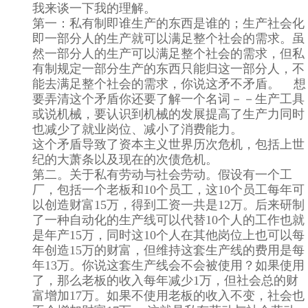
我来谈一下我的理解。
第一：私有制即谁生产的东西是谁的；生产社会化
即一部分人的生产就可以满足整个社会的需求。虽
然一部分人的生产可以满足整个社会的需求，但私
有制规定一部分生产的东西只能归这一部分人，不
能去满足整个社会的需求，你说这矛不矛盾。 想
要弄清这个矛盾你还要了解一个名词－－生产工具
或说机械，要认识到机械的发展提高了生产力同时
也减少了就业岗位、减小了消费能力。
这个矛盾导致了资本主义世界历次危机，包括上世
纪的大萧条以及现在的次债危机。
第二。关于私有劳动与社会劳动。假设有一个工
厂，包括一个老板和10个员工，这10个员工每年可
以创造财富15万，得到工资一共是12万。后来研制
了一种自动化的生产线可以代替10个人的工作也就
是年产15万，同时这10个人在其他岗位上也可以每
年创造15万的财富，但维持这套生产线的费用是每
年13万。你说这套生产线会不会被使用？如果使用
了，那么老板的收入每年减少1万，但社会总的财
富增加17万。如果不使用老板的收入不变，社会也