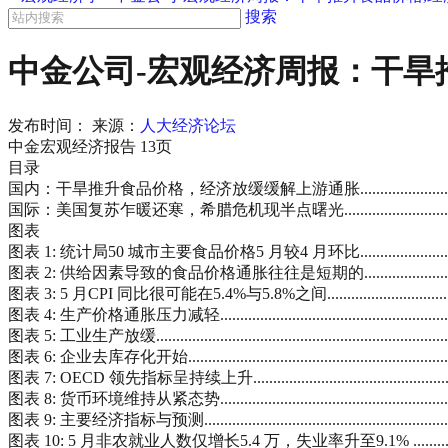
搜索
中金公司-宏观经济周报：干旱推
发布时间：
来源：
人大经济论坛
中金宏观经济报告 13页
目录
国内：干旱推升食品价格，经济放缓缓解上游通胀.................................................
国际：美国复苏乍暖还寒，希腊危机现半点曙光...................................................
图表
图表 1: 统计局50 城市主要食品价格5 月较4 月环比.............................................
图表 2: 供给因素导致的食品价格通胀往往是短期的...............................................
图表 3: 5 月CPI 同比很可能在5.4%与5.8%之间.................................................
图表 4: 生产价格通胀压力减轻.......................................................................
图表 5: 工业生产放缓..................................................................................
图表 6: 企业去库存化开始............................................................................
图表 7: OECD 领先指标呈持续上升.................................................................
图表 8: 货币环境维持从紧态势.......................................................................
图表 9: 主要经济指标与预测..........................................................................
图表 10: 5 月非农就业人数仅增长5.4 万，失业率升至9.1% ...................................