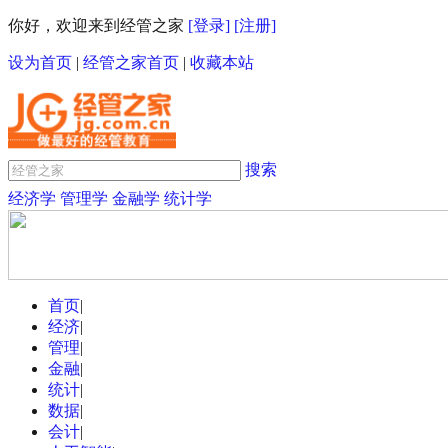
你好，欢迎来到经管之家
[登录]
[注册]
设为首页
|
经管之家首页
|
收藏本站
搜索
经济学
管理学
金融学
统计学
首页
|
经济
|
管理
|
金融
|
统计
|
数据
|
会计
|