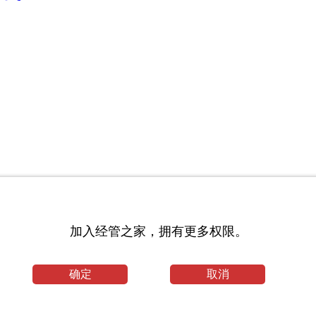
加入经管之家，拥有更多权限。
论文
招生目录_华中科技大学考研网
确定
取消
书目考试科目_北京工业大学考研网