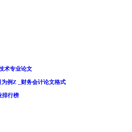
技术专业论文
为例Z _财务会计论文格式
加入经管之家，拥有更多权限。
业排行榜
确定
取消