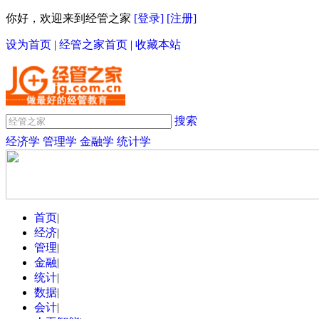
你好，欢迎来到经管之家
[登录]
[注册]
设为首页
|
经管之家首页
|
收藏本站
搜索
经济学
管理学
金融学
统计学
首页
|
经济
|
管理
|
金融
|
统计
|
数据
|
会计
|