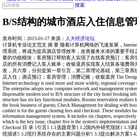
搜索
B/S结构的城市酒店入住信息
发布时间：
2015-01-17
来源：
人大经济论坛
计算机专业论文范文 摘 要 随着计算机网络的飞速发展，In
理系统，将成为提高酒店管理效率，改善服务水准的重要手段之
要的功能模块：客房预订帮助客人实现了在线客房预订；客房
店的所有消费记入客人账单；收银退房实现客人结算各项费用
发，共六章，分别是第一章引言，第二章理论基础，第三章系统
店入住；酒店预订；客房管理；消费记账；收银退房 The Design of Hotel Booking Inf
Internet technology is used more and more widely, regional coverage o
The enterprise adopts new computer network and management system tha
dispensable modern tool to B/S structure of the city hotel booking i
structure has six key functional modules. Rooms reservation realiz
the book business of guests; Check Management for dealing with bookin
cashier is for the guests clearing fees and checkout. These modules b
information management system. It includes six chapters, respectively th
which is the key issue, chapter five is the system's implementation 
Checkout 目 录 1引言1 1.1选题背景1 1.2国内外研究现状1
统描述5 3.2现行系统存在的主要问题分析5 3.3提出解决方案5 4系统设计6