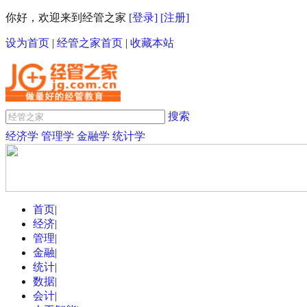
你好，欢迎来到经管之家
[登录]
[注册]
设为首页
|
经管之家首页
|
收藏本站
搜索
经济学
管理学
金融学
统计学
首页
|
经济
|
管理
|
金融
|
统计
|
数据
|
会计
|