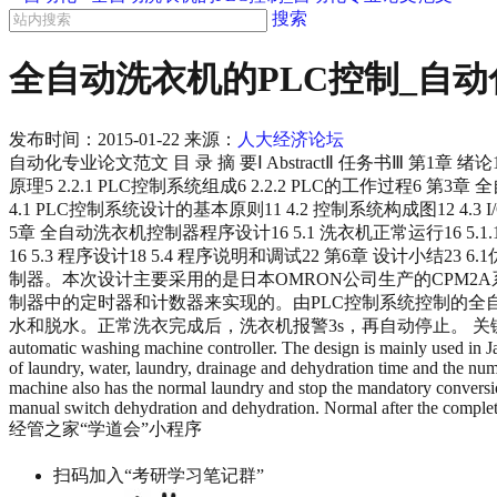
搜索
全自动洗衣机的PLC控制_自
发布时间：
2015-01-22
来源：
人大经济论坛
自动化专业论文范文 目 录 摘 要Ⅰ AbstractⅡ 任务书Ⅲ 第1章 
原理5 2.2.1 PLC控制系统组成6 2.2.2 PLC的工作过程6 
4.1 PLC控制系统设计的基本原则11 4.2 控制系统构成图12 4.3 I/
5章 全自动洗衣机控制器程序设计16 5.1 洗衣机正常运行16 5.1.1 进水16
16 5.3 程序设计18 5.4 程序说明和调试22 第6章 设计小
制器。本次设计主要采用的是日本OMRON公司生产的CPM2
制器中的定时器和计数器来实现的。由PLC控制系统控制的
水和脱水。正常洗衣完成后，洗衣机报警3s，再自动停止。 关键词：可编程序控制器；正常洗衣
automatic washing machine controller. The design is mainly used 
of laundry, water, laundry, drainage and dehydration time and the num
machine also has the normal laundry and stop the mandatory conversio
manual switch dehydration and dehydration. Normal after the complet
经管之家“学道会”小程序
扫码加入“考研学习笔记群”