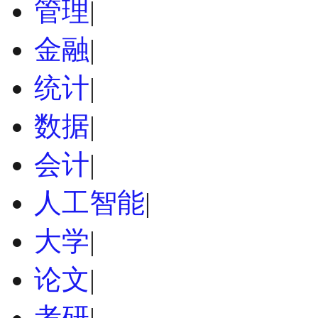
管理
|
金融
|
统计
|
数据
|
会计
|
人工智能
|
大学
|
论文
|
考研
|