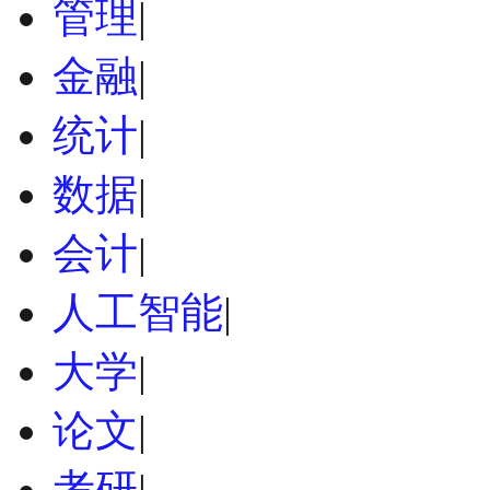
管理
|
金融
|
统计
|
数据
|
会计
|
人工智能
|
大学
|
论文
|
考研
|